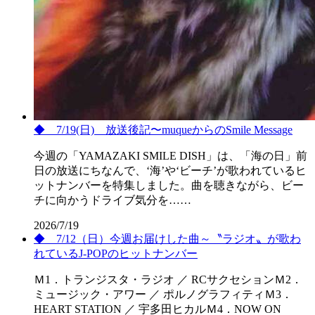
◆ 7/19(日) 放送後記〜muqueからのSmile Message
今週の「YAMAZAKI SMILE DISH」は、「海の日」前
日の放送にちなんで、‘海’や‘ビーチ’が歌われているヒ
ットナンバーを特集しました。曲を聴きながら、ビー
チに向かうドライブ気分を……
2026/7/19
◆ 7/12（日）今週お届けした曲～〝ラジオ〟が歌わ
れているJ-POPのヒットナンバー
Ｍ1．トランジスタ・ラジオ ／ RCサクセションＭ2．
ミュージック・アワー ／ ポルノグラフィティＭ3．
HEART STATION ／ 宇多田ヒカルＭ4．NOW ON