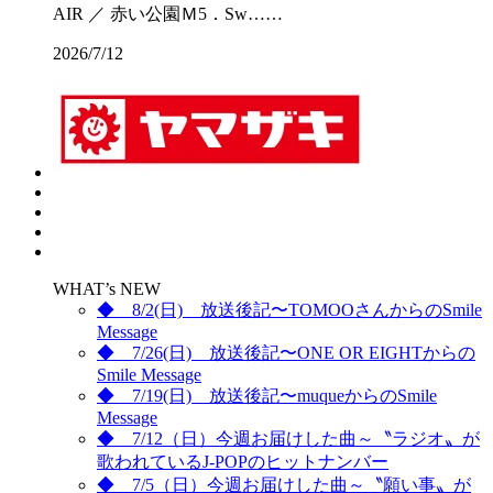
AIR ／ 赤い公園Ｍ5．Sw……
2026/7/12
WHAT’s NEW
◆ 8/2(日) 放送後記〜TOMOOさんからのSmile
Message
◆ 7/26(日) 放送後記〜ONE OR EIGHTからの
Smile Message
◆ 7/19(日) 放送後記〜muqueからのSmile
Message
◆ 7/12（日）今週お届けした曲～〝ラジオ〟が
歌われているJ-POPのヒットナンバー
◆ 7/5（日）今週お届けした曲～〝願い事〟が