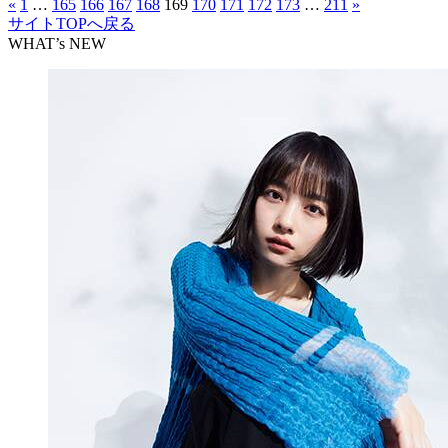
«
1
…
165
166
167
168
169
170
171
172
173
…
211
»
サイトTOPへ戻る
WHAT’s NEW