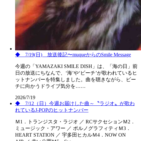
◆ 7/19(日) 放送後記〜muqueからのSmile Message
今週の「YAMAZAKI SMILE DISH」は、「海の日」前
日の放送にちなんで、‘海’や‘ビーチ’が歌われているヒ
ットナンバーを特集しました。曲を聴きながら、ビー
チに向かうドライブ気分を……
2026/7/19
◆ 7/12（日）今週お届けした曲～〝ラジオ〟が歌わ
れているJ-POPのヒットナンバー
Ｍ1．トランジスタ・ラジオ ／ RCサクセションＭ2．
ミュージック・アワー ／ ポルノグラフィティＭ3．
HEART STATION ／ 宇多田ヒカルＭ4．NOW ON