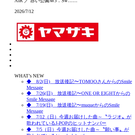
AIR ／ 赤い公園Ｍ5．Sw……
2026/7/12
WHAT’s NEW
◆ 8/2(日) 放送後記〜TOMOOさんからのSmile
Message
◆ 7/26(日) 放送後記〜ONE OR EIGHTからの
Smile Message
◆ 7/19(日) 放送後記〜muqueからのSmile
Message
◆ 7/12（日）今週お届けした曲～〝ラジオ〟が
歌われているJ-POPのヒットナンバー
◆ 7/5（日）今週お届けした曲～〝願い事〟が