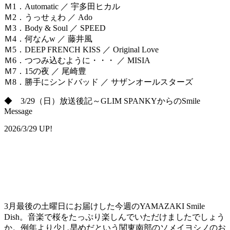
Ｍ1．Automatic ／ 宇多田ヒカル
Ｍ2．うっせぇわ ／ Ado
Ｍ3．Body & Soul ／ SPEED
Ｍ4．何なんw ／ 藤井風
Ｍ5．DEEP FRENCH KISS ／ Original Love
Ｍ6．つつみ込むように・・・ ／ MISIA
Ｍ7．15の夜 ／ 尾崎豊
Ｍ8．勝手にシンドバッド ／ サザンオールスターズ
◆ 3/29（日）放送後記～GLIM SPANKYからのSmile
Message
2026/3/29 UP!
3月最後の土曜日にお届けした今週のYAMAZAKI Smile
Dish。音楽で桜をたっぷり楽しんでいただけましたでしょう
か。例年より少し早めだという関東南部のソメイヨシノのお