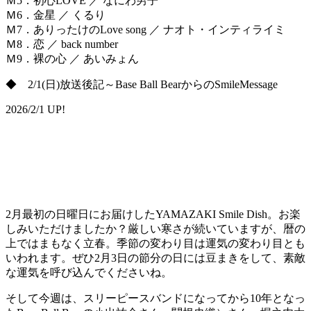
Ｍ5．初心LOVE ／ なにわ男子
Ｍ6．金星 ／ くるり
Ｍ7．ありったけのLove song ／ ナオト・インティライミ
Ｍ8．恋 ／ back number
Ｍ9．裸の心 ／ あいみょん
◆ 2/1(日)放送後記～Base Ball BearからのSmileMessage
2026/2/1 UP!
2月最初の日曜日にお届けしたYAMAZAKI Smile Dish。お楽
しみいただけましたか？厳しい寒さが続いていますが、暦の
上ではまもなく立春。季節の変わり目は運気の変わり目とも
いわれます。ぜひ2月3日の節分の日には豆まきをして、素敵
な運気を呼び込んでくださいね。
そして今週は、スリーピースバンドになってから10年となっ