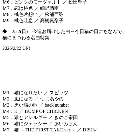
Ｍ6．ピンクのモーツァルト ／ 松田聖子
Ｍ7．恋は桃色 ／ 細野晴臣
Ｍ8．桃色片想い ／ 松浦亜弥
Ｍ9．桃色吐息 ／ 高橋真梨子
◆ 2/22(日) 今週お届けした曲～今日猫の日にちなんで、
猫にまつわる名曲特集
2026/2/22 UP!
Ｍ1．猫になりたい ／ スピッツ
Ｍ2．風になる ／ つじあやの
Ｍ3．黒い猫の歌 ／ back number
Ｍ4．K ／ BUMP OF CHICKEN
Ｍ5．猫とアレルギー ／ きのこ帝国
Ｍ6．猫にジェラシー ／ あいみょん
Ｍ7．猫 ～THE F1RST TAKE ver.～ ／ DISH//