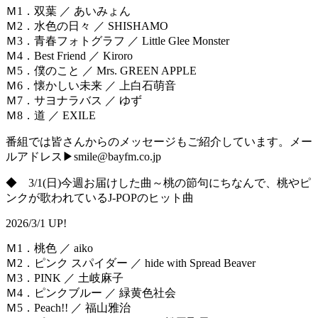
Ｍ1．双葉 ／ あいみょん
Ｍ2．水色の日々 ／ SHISHAMO
Ｍ3．青春フォトグラフ ／ Little Glee Monster
Ｍ4．Best Friend ／ Kiroro
Ｍ5．僕のこと ／ Mrs. GREEN APPLE
Ｍ6．懐かしい未来 ／ 上白石萌音
Ｍ7．サヨナラバス ／ ゆず
Ｍ8．道 ／ EXILE
番組では皆さんからのメッセージもご紹介しています。メー
ルアドレス▶smile@bayfm.co.jp
◆ 3/1(日)今週お届けした曲～桃の節句にちなんで、桃やピ
ンクが歌われているJ-POPのヒット曲
2026/3/1 UP!
Ｍ1．桃色 ／ aiko
Ｍ2．ピンク スパイダー ／ hide with Spread Beaver
Ｍ3．PINK ／ 土岐麻子
Ｍ4．ピンクブルー ／ 緑黄色社会
Ｍ5．Peach!! ／ 福山雅治