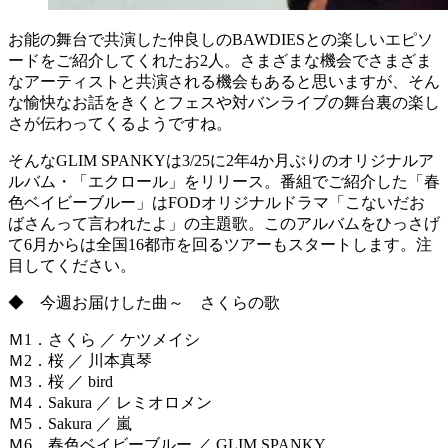
お能の舞台で共演した仲良しのBAWDIESとの楽しいエピソ
ードをご紹介してくれたお2人。さまざまな機会でさまざま
なアーティストと共演される機会もあると思いますが、そん
な愉快なお話をきくとフェスや対バンライブの舞台裏の楽し
さが伝わってくるようですね。
そんなGLIM SPANKYは3/25に2年4か月ぶりのオリジナルア
ルバム・「エクロール」をリリース。番組でご紹介した「春
色ベイビーブルー」はFODオリジナルドラマ「こないだお
ばさんって言われたよ」の主題歌。このアルバムをひっさげ
て6月からは全国16都市を回るツアーもスタートします。注
目してください。
◆ 今週お届けした曲～ さくらの歌
Ｍ1．さくら ／ ケツメイシ
Ｍ2．桜 ／ 川本真琴
Ｍ3．桜 ／ bird
Ｍ4．Sakura ／ レミオロメン
Ｍ5．Sakura ／ 嵐
Ｍ6．春色ベイビーブルー ／ GLIM SPANKY