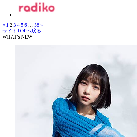
«
1
2
3
4
5
6
…
38
»
サイトTOPへ戻る
WHAT’s NEW