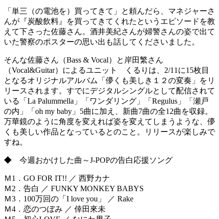
「単三（の電池を）買ってきて」と頼んだら、マネジャーさ
んが『炭酸飲料』を買ってきてくれたというエピソードを教
えて下さった佐藤さん。酒井美紀さんが婦警さんの姿で出て
いた警察のポスターの思い出も話してくださいました。
そんな佐藤さん（Bass & Vocal）と岸田繁さん
（Vocal&Guitar）によるユニット くるりは、2/11に15枚目
となるオリジナルアルバム「儚くも美しき１２の変奏」をリ
リースされます。すでにデジタルシングルとして配信されて
いる「La Palummella」「ワンダリング」「Regulus」「瀬戸
の内」「oh my baby」5曲に加え、新曲7曲の全12曲を収録。
万華鏡のように角度を変えれば姿を変えてしまうような、儚
くも美しい作品となっているとのこと。リリースが楽しみで
すね。
◆ 今週おかけした曲～J-POPの告白応援ソング
Ｍ1．GO FOR IT!! ／ 西野カナ
Ｍ2．告白 ／ FUNKY MONKEY BABYS
Ｍ3．100万回の「I love you」 ／ Rake
Ｍ4．恋のつぼみ ／ 倖田來未