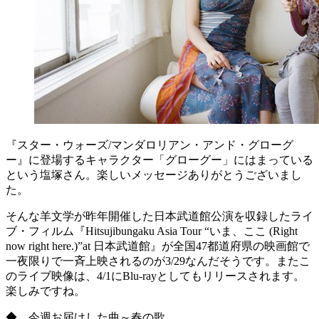
『スター・ウォーズ/マンダロリアン・アンド・グローグ
ー』に登場するキャラクター「グローグー」にはまっている
という塩塚さん。楽しいメッセージありがとうございまし
た。
そんな羊文学が昨年開催した日本武道館公演を収録したライ
ブ・フィルム『Hitsujibungaku Asia Tour “いま、ここ (Right
now right here.)”at 日本武道館』が全国47都道府県の映画館で
一夜限りで一斉上映されるのが3/29なんだそうです。またこ
のライブ映像は、4/1にBlu-rayとしてもリリースされます。
楽しみですね。
◆ 今週お届けした曲～春の歌