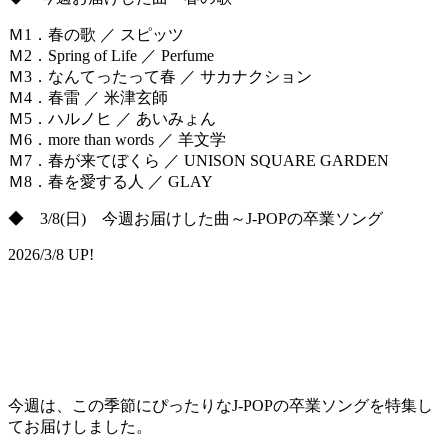
Ｍ1．春の歌 ／ スピッツ
Ｍ2．Spring of Life ／ Perfume
Ｍ3．なんてったって春 ／ サカナクション
Ｍ4．春雷 ／ 米津玄師
Ｍ5．ハルノヒ ／ あいみょん
Ｍ6．more than words ／ 羊文学
Ｍ7．春が来てぼくら ／ UNISON SQUARE GARDEN
Ｍ8．春を愛する人 ／ GLAY
◆ 3/8(日) 今週お届けした曲～J-POPの卒業ソング
2026/3/8 UP!
今週は、この季節にぴったりなJ-POPの卒業ソングを特集し
てお届けしました。