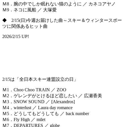
Ｍ8．腕の中でしか眠れない猫のように ／ カネコアヤノ
Ｍ9．ネコに風船 ／ 大塚愛
◆ 2/15(日)今週お届けした曲～スキー＆ウィンタースポー
ツに関係あるヒット曲
2026/2/15 UP!
2/15は「全日本スキー連盟設立の日」
Ｍ1．Choo Choo TRAIN ／ ZOO
Ｍ2．ゲレンデがとけるほど恋したい ／ 広瀬香美
Ｍ3．SNOW SOUND ／ [Alexandros]
Ｍ4．winterlust ／ Laura day romance
Ｍ5．どうしてもどうしても ／ back number
Ｍ6．Fly High ／ milet
Ｍ7．DEPARTURES ／ globe