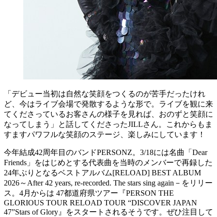
「デビュー当初は自然な笑顔をつくるのが苦手だったけれ
ど、今はライブ会場で発散するような形で。ライブを観に来
てくださっているお客さんの様子を見れば、おのずと笑顔に
なってしまう」と話してくださったJILLさん。これからもま
すますパワフルな笑顔のステージ、楽しみにしています！
今年結成42周年目のバンドPERSONZ。3/18には名曲「Dear
Friends」をはじめとする代表曲を当時のメンバーで再録した
24年ぶりとなるベストアルバム[RELOAD] BEST ALBUM
2026～After 42 years, re-recorded. The stars sing again－をリリー
ス。4月からは 47都道府県ツアー『PERSON THE
GLORIOUS TOUR RELOAD TOUR “DISCOVER JAPAN
47”Stars of Glory』をスタートされるそうです。ぜひ注目して