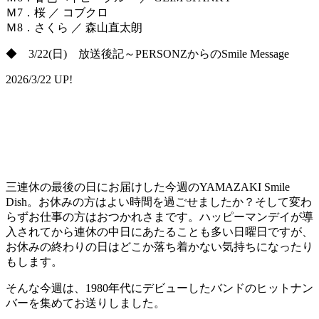
Ｍ7．桜 ／ コブクロ
Ｍ8．さくら ／ 森山直太朗
◆ 3/22(日) 放送後記～PERSONZからのSmile Message
2026/3/22 UP!
三連休の最後の日にお届けした今週のYAMAZAKI Smile
Dish。お休みの方はよい時間を過ごせましたか？そして変わ
らずお仕事の方はおつかれさまです。ハッピーマンデイが導
入されてから連休の中日にあたることも多い日曜日ですが、
お休みの終わりの日はどこか落ち着かない気持ちになったり
もします。
そんな今週は、1980年代にデビューしたバンドのヒットナン
バーを集めてお送りしました。