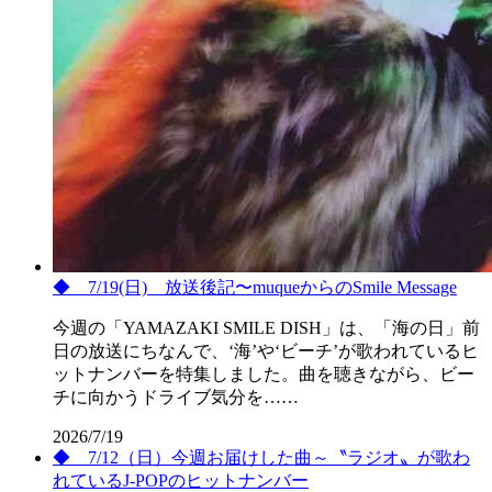
◆ 7/19(日) 放送後記〜muqueからのSmile Message
今週の「YAMAZAKI SMILE DISH」は、「海の日」前
日の放送にちなんで、‘海’や‘ビーチ’が歌われているヒ
ットナンバーを特集しました。曲を聴きながら、ビー
チに向かうドライブ気分を……
2026/7/19
◆ 7/12（日）今週お届けした曲～〝ラジオ〟が歌わ
れているJ-POPのヒットナンバー