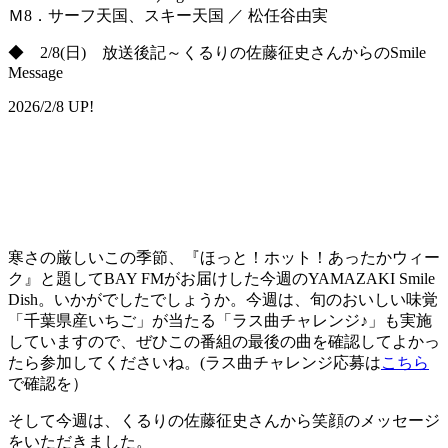
Ｍ8．サーフ天国、スキー天国 ／ 松任谷由実
◆ 2/8(日) 放送後記～くるりの佐藤征史さんからのSmile
Message
2026/2/8 UP!
寒さの厳しいこの季節、『ほっと！ホット！あったかウィー
ク』と題してBAY FMがお届けした今週のYAMAZAKI Smile
Dish。いかがでしたでしょうか。今週は、旬のおいしい味覚
「千葉県産いちご」が当たる「ラス曲チャレンジ♪」も実施
していますので、ぜひこの番組の最後の曲を確認してよかっ
たら参加してくださいね。(ラス曲チャレンジ応募は
こちら
で確認を）
そして今週は、くるりの佐藤征史さんから笑顔のメッセージ
をいただきました。