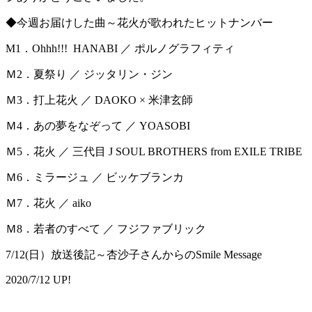
◆今週お届けした曲～花火が歌われたヒットナンバー
M1．Ohhh!!! HANABI ／ ポルノグラフィティ
Ｍ2．夏祭り ／ ジッタリン・ジン
Ｍ3．打上花火 ／ DAOKO × 米津玄師
Ｍ4．あの夢をなぞって ／ YOASOBI
Ｍ5．花火 ／ 三代目 J SOUL BROTHERS from EXILE TRIBE
Ｍ6．ミラージュ ／ ビッケブランカ
Ｍ7．花火 ／ aiko
Ｍ8．若者のすべて ／ フジファブリック
7/12(日）放送後記～杏沙子さんからのSmile Message
2020/7/12 UP!