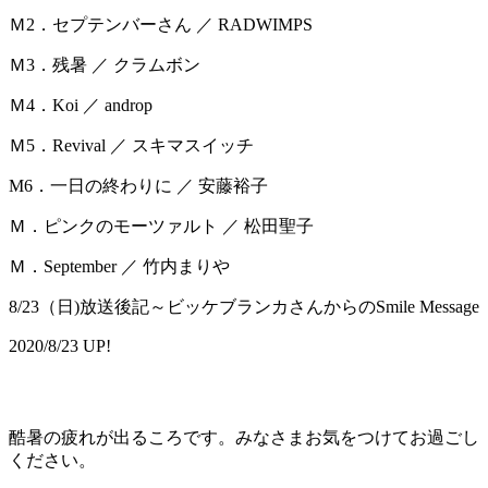
Ｍ2．セプテンバーさん ／ RADWIMPS
Ｍ3．残暑 ／ クラムボン
Ｍ4．Koi ／ androp
Ｍ5．Revival ／ スキマスイッチ
M6．一日の終わりに ／ 安藤裕子
Ｍ．ピンクのモーツァルト ／ 松田聖子
Ｍ．September ／ 竹内まりや
8/23（日)放送後記～ビッケブランカさんからのSmile Message
2020/8/23 UP!
酷暑の疲れが出るころです。みなさまお気をつけてお過ごし
ください。