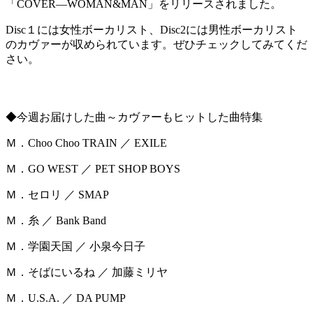
「COVER―WOMAN&MAN」をリリースされました。
Disc１には女性ボーカリスト、Disc2には男性ボーカリスト
のカヴァーが収められています。ぜひチェックしてみてくだ
さい。
◆今週お届けした曲～カヴァーもヒットした曲特集
Ｍ．Choo Choo TRAIN ／ EXILE
Ｍ．GO WEST ／ PET SHOP BOYS
Ｍ．セロリ ／ SMAP
Ｍ．糸 ／ Bank Band
Ｍ．学園天国 ／ 小泉今日子
Ｍ．そばにいるね ／ 加藤ミリヤ
Ｍ．U.S.A. ／ DA PUMP