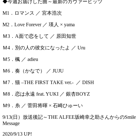
◆今週お届けした曲～最新のカヴァーヒッツ
M1．ロマンス ／ 宮本浩次
M2．Love Forever ／ 瑛人 × yama
Ｍ3．A面で恋をして ／ 原田知世
Ｍ4．別の人の彼女になったよ ／ Uru
Ｍ5．楓 ／ adieu
Ｍ6．奏（かなで） ／ JUJU
Ｍ7．猫 –THE FIRST TAKE ver.- ／ DISH
Ｍ8．恋は永遠 feat. YUKI ／ 銀杏BOYZ
Ｍ9．糸 ／ 菅田将暉 × 石崎ひゅーい
9/13(日）放送後記～THE ALFEE坂崎幸之助さんからのSmile
Message
2020/9/13 UP!