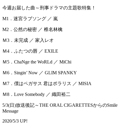
今週お届した曲～刑事ドラマの主題歌特集！
M1．迷宮ラブソング ／ 嵐
M2．公然の秘密 ／ 椎名林檎
Ｍ3．未完成 ／ 家入レオ
Ｍ4．ふたつの唇 ／ EXILE
Ｍ5．ChaNge the WoRLd ／ MiChi
Ｍ6．Singin’ Now ／ GLIM SPANKY
Ｍ7．僕はペガサス 君はポラリス ／ MISIA
Ｍ8．Love Somebody ／ 織田裕二
5/3(日)放送後記～THE ORAL CIGARETTESからのSmile
Message
2020/5/3 UP!