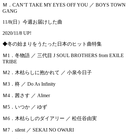
Ｍ．CAN’T TAKE MY EYES OFF YOU ／ BOYS TOWN
GANG
11/8(日）今週お届けした曲
2020/11/8 UP!
◆冬の始まりをうたった日本のヒット曲特集
Ｍ1．冬物語 ／ 三代目 J SOUL BROTHERS from EXILE
TRIBE
Ｍ2．木枯らしに抱かれて ／ 小泉今日子
Ｍ3．柊 ／ Do As Infinity
Ｍ4．茜さす ／ AImer
Ｍ5．いつか ／ ゆず
Ｍ6．木枯らしのダイアリー ／ 松任谷由実
Ｍ7．silent ／ SEKAI NO OWARI