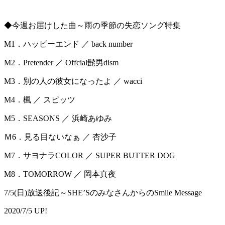
◆今週お届けした曲～雨の季節の失恋ソング特集
M1．ハッピーエンド ／ back number
M2．Pretender ／ Offcial髭男dism
M3．別の人の彼女になったよ ／ wacci
M4．楓 ／ スピッツ
M5．SEASONS ／ 浜崎あゆみ
Ｍ6．見る目ないなぁ ／ 杏沙子
M7．サヨナラCOLOR ／ SUPER BUTTER DOG
M8．TOMORROW ／ 岡本真夜
7/5(日)放送後記～SHE’SのみなさんからのSmile Message
2020/7/5 UP!