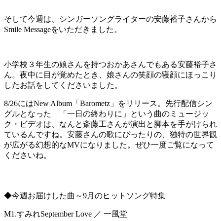
そして今週は、シンガーソングライターの安藤裕子さんから
Smile Messageをいただきました。
小学校３年生の娘さんを持つおかあさんでもある安藤裕子さ
ん。夜中に目が覚めたとき、娘さんの笑顔の寝顔にほっこり
したお話をしてくださいました。
8/26にはNew Album「Barometz」をリリース。先行配信シン
グルとなった 「一日の終わりに」という曲のミュージッ
ク・ビデオは、なんと斎藤工さんが演出と脚本を手がけられ
ているんですね。安藤さんの歌にぴったりの、独特の世界観
が広がる幻想的なMVになりました。ぜひ一度ご覧になって
くださいね。
◆今週お届けした曲～9月のヒットソング特集
M1.すみれSeptember Love ／ 一風堂