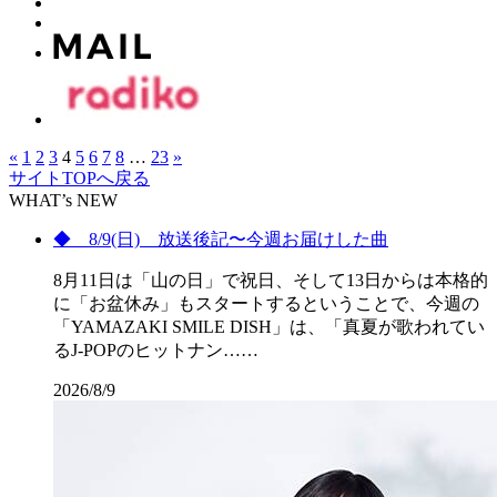
«
1
2
3
4
5
6
7
8
…
23
»
サイトTOPへ戻る
WHAT’s NEW
◆ 8/9(日) 放送後記〜今週お届けした曲
8月11日は「山の日」で祝日、そして13日からは本格的
に「お盆休み」もスタートするということで、今週の
「YAMAZAKI SMILE DISH」は、「真夏が歌われてい
るJ-POPのヒットナン……
2026/8/9