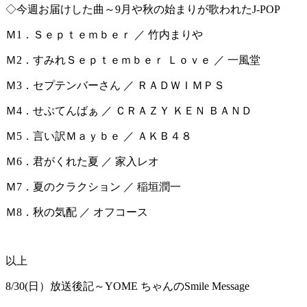
◇今週お届けした曲～9月や秋の始まりが歌われたJ-POP
Ｍ1．Ｓｅｐｔｅｍｂｅｒ ／ 竹内まりや
Ｍ2．すみれＳｅｐｔｅｍｂｅｒ Ｌｏｖｅ ／ 一風堂
Ｍ3．セプテンバーさん ／ ＲＡＤＷＩＭＰＳ
Ｍ4．せぷてんばぁ ／ ＣＲＡＺＹ ＫＥＮ ＢＡＮＤ
Ｍ5．言い訳Ｍａｙｂｅ ／ ＡＫＢ４８
Ｍ6．君がくれた夏 ／ 家入レオ
Ｍ7．夏のクラクション ／ 稲垣潤一
Ｍ8．秋の気配 ／ オフコース
以上
8/30(日）放送後記～YOME ちゃんのSmile Message