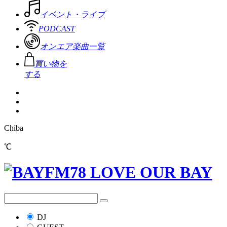
イベント・ライブ
PODCAST
オンエア楽曲一覧
買い物を
する
Chiba
℃
DJ