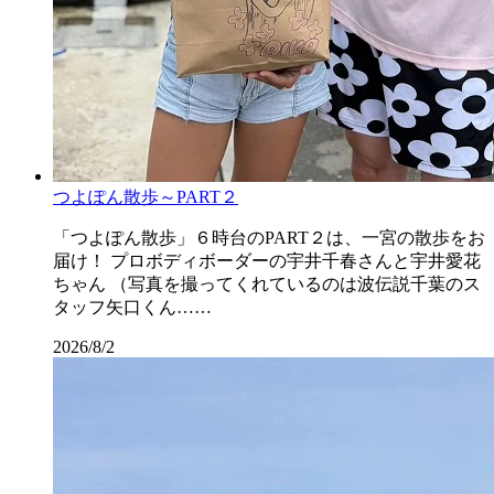
つよぽん散歩～PART２
「つよぽん散歩」６時台のPART２は、一宮の散歩をお
届け！ プロボディボーダーの宇井千春さんと宇井愛花
ちゃん （写真を撮ってくれているのは波伝説千葉のス
タッフ矢口くん……
2026/8/2