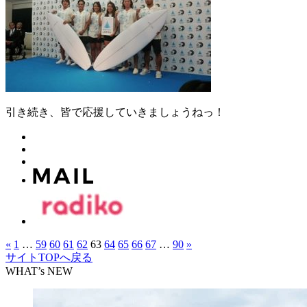
引き続き、皆で応援していきましょうねっ！
«
1
…
59
60
61
62
63
64
65
66
67
…
90
»
サイトTOPへ戻る
WHAT’s NEW