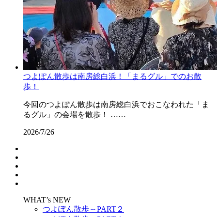
つよぽん散歩は南房総白浜！「まるグル」でのお散
歩！
今回のつよぽん散歩は南房総白浜でおこなわれた「ま
るグル」の会場を散歩！ ……
2026/7/26
WHAT’s NEW
つよぽん散歩～PART２