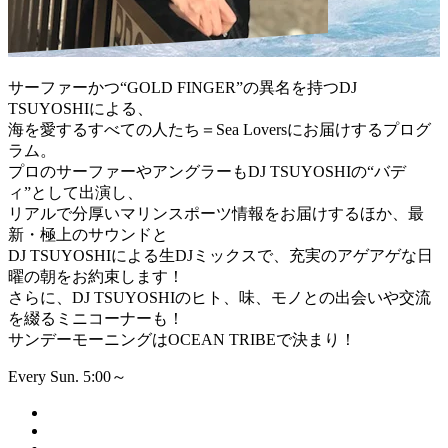
サーファーかつ“GOLD FINGER”の異名を持つDJ
TSUYOSHIによる、
海を愛するすべての人たち＝Sea Loversにお届けするプログ
ラム。
プロのサーファーやアングラーもDJ TSUYOSHIの“バデ
ィ”として出演し、
リアルで分厚いマリンスポーツ情報をお届けするほか、最
新・極上のサウンドと
DJ TSUYOSHIによる生DJミックスで、充実のアゲアゲな日
曜の朝をお約束します！
さらに、DJ TSUYOSHIのヒト、味、モノとの出会いや交流
を綴るミニコーナーも！
サンデーモーニングはOCEAN TRIBEで決まり！
Every Sun. 5:00～