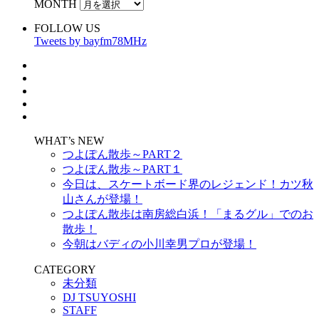
MONTH
FOLLOW US
Tweets by bayfm78MHz
WHAT’s NEW
つよぽん散歩～PART２
つよぽん散歩～PART１
今日は、スケートボード界のレジェンド！カツ秋
山さんが登場！
つよぽん散歩は南房総白浜！「まるグル」でのお
散歩！
今朝はバディの小川幸男プロが登場！
CATEGORY
未分類
DJ TSUYOSHI
STAFF