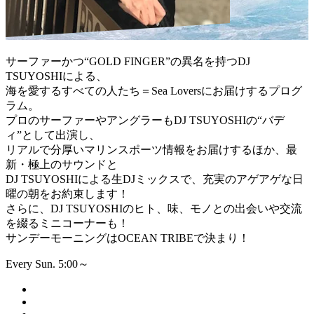
サーファーかつ“GOLD FINGER”の異名を持つDJ
TSUYOSHIによる、
海を愛するすべての人たち＝Sea Loversにお届けするプログ
ラム。
プロのサーファーやアングラーもDJ TSUYOSHIの“バデ
ィ”として出演し、
リアルで分厚いマリンスポーツ情報をお届けするほか、最
新・極上のサウンドと
DJ TSUYOSHIによる生DJミックスで、充実のアゲアゲな日
曜の朝をお約束します！
さらに、DJ TSUYOSHIのヒト、味、モノとの出会いや交流
を綴るミニコーナーも！
サンデーモーニングはOCEAN TRIBEで決まり！
Every Sun. 5:00～