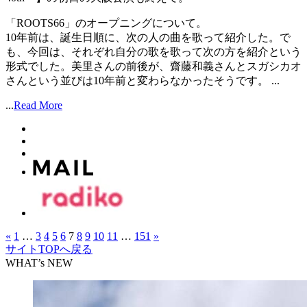
「ROOTS66」のオープニングについて。
10年前は、誕生日順に、次の人の曲を歌って紹介した。で
も、今回は、それぞれ自分の歌を歌って次の方を紹介という
形式でした。美里さんの前後が、齋藤和義さんとスガシカオ
さんという並びは10年前と変わらなかったそうです。 ...
...
Read More
«
1
…
3
4
5
6
7
8
9
10
11
…
151
»
サイトTOPへ戻る
WHAT’s NEW