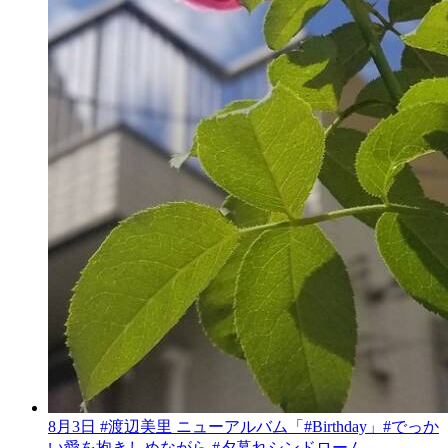
8月3日 #渡辺美里 ニューアルバム「#Birthday」#でっか
い愛を抱きしめながら #夕暮れシンドローム