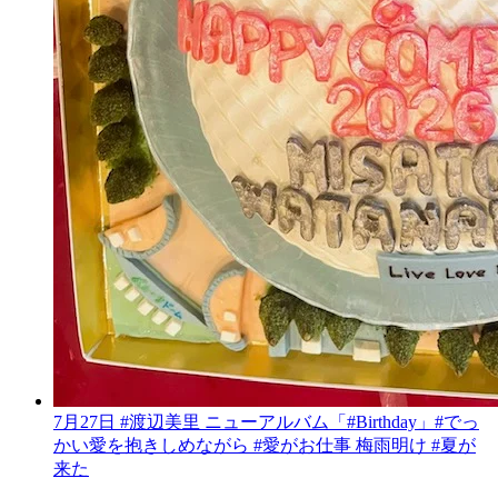
7月27日 #渡辺美里 ニューアルバム「#Birthday」#でっ
かい愛を抱きしめながら #愛がお仕事 梅雨明け #夏が
来た