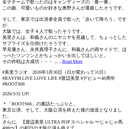
女子チームで歌ったのはキャンディーズの「春一番」
この曲、可愛いものが好きな奥野さんが選曲したそうです。
そして、東京では出演者全員で歌った「歩いて帰ろう」です
が、
大阪では、女子４人で歌ったそうです。
美里さんは、和義さんのニヤニヤを見越して、ちょっとした
サプライズを仕掛けたそうです。
早見優さん、永井真理子さんに、和義さんの両サイドで、ほ
っぺたツンツンとかちょっかいを出してほしいと。
その作戦は大成功・・・ ...
...
Read More
#美里ラジオ 2026年3月30日（日が変わって31日）
#BAYFM LIVE LOVE LIFE #渡辺美里 #デビュー40周年
#ROOTS66
2026/3/31 UP!
＊「ROOTS66」の裏話たっぷりと。
東京公演、そして、大阪公演を終えた後の放送となりまし
た。
さらに、【渡辺美里 ULTRA POP スペシャル 〜じゃじゃ馬
40th〜】の初日の大阪公演も終えて。