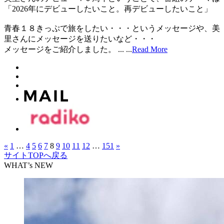
「2026年にデビューしたいこと。再デビューしたいこと」
青春１８きっぷで旅をしたい・・・というメッセージや、美
里さんにメッセージを送りたいなど・・・
メッセージをご紹介しました。 ...
...
Read More
«
1
…
4
5
6
7
8
9
10
11
12
…
151
»
サイトTOPへ戻る
WHAT’s NEW