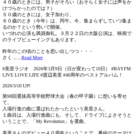
４０歳のときには、男子がそろい（おそらく女子には声をか
けづらかったのでは？）
５０歳のときには、女子加わり、
６０歳のとき（今年）は、丙午。今、集まらずしていつ集ま
るのか？という勢いで開催。
いづれの公演も満員御礼。３月２２日の大阪公演は、映画で
のライブビューイングもあります。
昨年のこの頃のことを思い出しつつ・・・
さく ...
...
Read More
#美里ラジオ 2026年3月9日（日が変わって10日） #BAYFM
LIVE LOVE LIFE #渡辺美里 #40周年のベストアルバム！
2026/3/10 UP!
第98回選抜高等学校野球大会（春の甲子園）に想いを寄せ
て。
入場行進の曲に選ばれたかったという美里さん。
１曲目は、入場行進曲にも、そして、ドライブによさそうと
いうことで、「My Revolution」を選曲。
美里さんのデビュー４０周年ということで、番組のテーマは