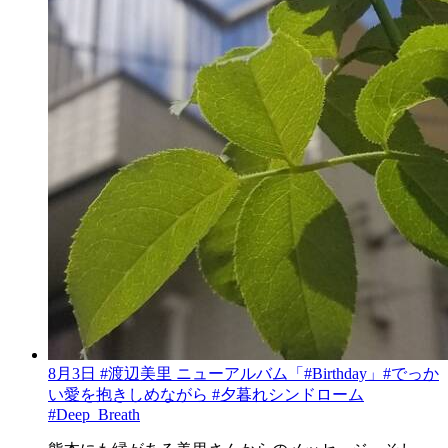
8月3日 #渡辺美里 ニューアルバム「#Birthday」#でっか
い愛を抱きしめながら #夕暮れシンドローム
#Deep_Breath