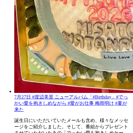
7月27日 #渡辺美里 ニューアルバム「#Birthday」#でっ
かい愛を抱きしめながら #愛がお仕事 梅雨明け #夏が
来た
誕生日にいただいていたメールも含め、様々なメッセ
ージをご紹介しました。そして、番組からプレゼント
させていただいたあの「でっかい愛を抱きしめケー