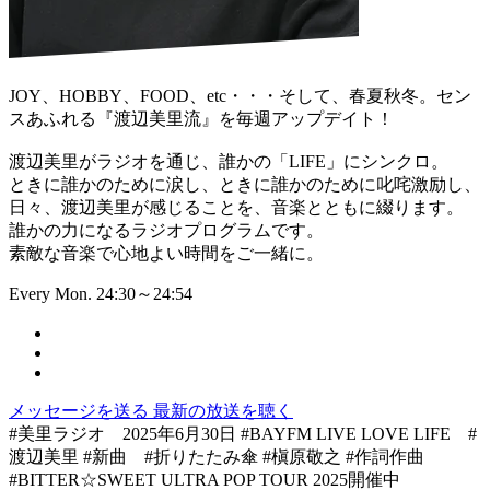
JOY、HOBBY、FOOD、etc・・・そして、春夏秋冬。セン
スあふれる『渡辺美里流』を毎週アップデイト！
渡辺美里がラジオを通じ、誰かの「LIFE」にシンクロ。
ときに誰かのために涙し、ときに誰かのために叱咤激励し、
日々、渡辺美里が感じることを、音楽とともに綴ります。
誰かの力になるラジオプログラムです。
素敵な音楽で心地よい時間をご一緒に。
Every Mon. 24:30～24:54
メッセージを送る
最新の放送を聴く
#美里ラジオ 2025年6月30日 #BAYFM LIVE LOVE LIFE #
渡辺美里 #新曲 #折りたたみ傘 #槇原敬之 #作詞作曲
#BITTER☆SWEET ULTRA POP TOUR 2025開催中