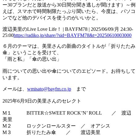
ー30プランだと放送から30日間分聞き逃しが聞けます）～例
えば、スマホで時間制限たっぷり聞いたら、今度は、パソコ
ンでなど他のデバイスを使うのがいいかと。
渡辺美里のLive Love Life！ | BAYFM78 | 2025/06/09/月 24:30-
25:00
https://radiko.jp/share/?sid=BAYFM78&t=20250610003000
６月のテーマは、美里さんの新曲のタイトルが「折りたたみ
傘」ということを受けて、
「雨と私」「傘の思い出」
雨についての思い出や傘についてのエピソード。お待ちして
います。
メールは、
wmisato@bayfm.co.jp
まで
2025年6月9日の美里さんのセレクト
M１ BITTER☆SWEET ROCK’N’ ROLL ／ 渡辺
美里
M２ ロックンロールスター ／ オアシス
M３ 折りたたみ傘 ／ 渡辺美里