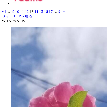
«
1
…
9
10
11
12
13
14
15
16
17
…
91
»
サイトTOPへ戻る
WHAT’s NEW