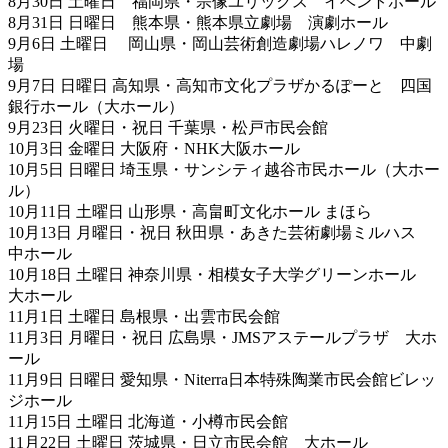
8月30日 土曜日 福岡県・宗像ユリックス イベントホール
8月31日 日曜日 熊本県・熊本県立劇場 演劇ホール
9月6日 土曜日 岡山県・岡山芸術創造劇場ハレノワ 中劇
場
9月7日 日曜日 高知県・高知市文化プラザかるぽーと 四国
銀行ホール（大ホール）
9月23日 火曜日・祝日 千葉県・松戸市民会館
10月3日 金曜日 大阪府・NHK大阪ホール
10月5日 日曜日 埼玉県・サンシティ越谷市民ホール（大ホー
ル）
10月11日 土曜日 山形県・高畠町文化ホール まほら
10月13日 月曜日・祝日 秋田県・あきた芸術劇場ミルハス
中ホール
10月18日 土曜日 神奈川県・相模女子大学グリーンホール
大ホール
11月1日 土曜日 島根県・出雲市民会館
11月3日 月曜日・祝日 広島県・JMSアステールプラザ 大ホ
ール
11月9日 日曜日 愛知県・Niterra日本特殊陶業市民会館ビレッ
ジホール
11月15日 土曜日 北海道・小樽市民会館
11月22日 土曜日 茨城県・日立市民会館 大ホール