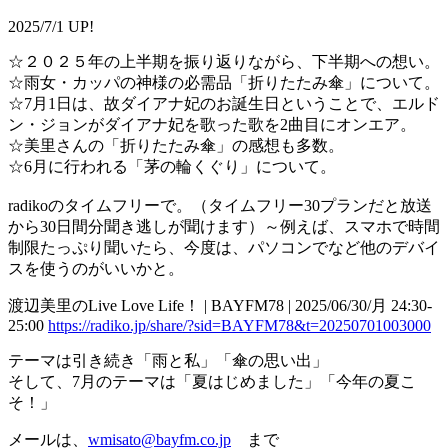
2025/7/1 UP!
☆２０２５年の上半期を振り返りながら、下半期への想い。
☆雨女・カッパの神様の必需品「折りたたみ傘」について。
☆7月1日は、故ダイアナ妃のお誕生日ということで、エルド
ン・ジョンがダイアナ妃を歌った歌を2曲目にオンエア。
☆美里さんの「折りたたみ傘」の感想も多数。
☆6月に行われる「茅の輪くぐり」について。
radikoのタイムフリーで。（タイムフリー30プランだと放送
から30日間分聞き逃しが聞けます）～例えば、スマホで時間
制限たっぷり聞いたら、今度は、パソコンでなど他のデバイ
スを使うのがいいかと。
渡辺美里のLive Love Life！ | BAYFM78 | 2025/06/30/月 24:30-
25:00
https://radiko.jp/share/?sid=BAYFM78&t=20250701003000
テーマは引き続き「雨と私」「傘の思い出」
そして、7月のテーマは「夏はじめました」「今年の夏こ
そ！」
メールは、
wmisato@bayfm.co.jp
まで