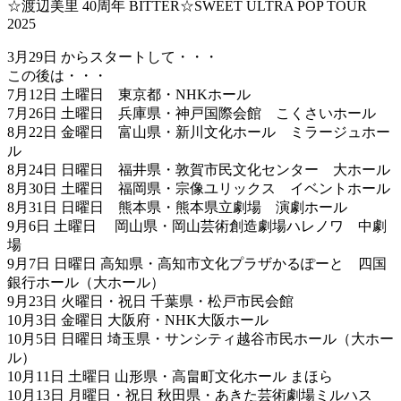
☆渡辺美里 40周年 BITTER☆SWEET ULTRA POP TOUR
2025
3月29日 からスタートして・・・
この後は・・・
7月12日 土曜日 東京都・NHKホール
7月26日 土曜日 兵庫県・神戸国際会館 こくさいホール
8月22日 金曜日 富山県・新川文化ホール ミラージュホー
ル
8月24日 日曜日 福井県・敦賀市民文化センター 大ホール
8月30日 土曜日 福岡県・宗像ユリックス イベントホール
8月31日 日曜日 熊本県・熊本県立劇場 演劇ホール
9月6日 土曜日 岡山県・岡山芸術創造劇場ハレノワ 中劇
場
9月7日 日曜日 高知県・高知市文化プラザかるぽーと 四国
銀行ホール（大ホール）
9月23日 火曜日・祝日 千葉県・松戸市民会館
10月3日 金曜日 大阪府・NHK大阪ホール
10月5日 日曜日 埼玉県・サンシティ越谷市民ホール（大ホー
ル）
10月11日 土曜日 山形県・高畠町文化ホール まほら
10月13日 月曜日・祝日 秋田県・あきた芸術劇場ミルハス