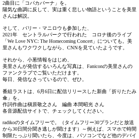
2曲目に「コパカバーナ」を。
陽気な曲調に反して、実は重く悲しい物語ということを美里
さんは解説。
そして、バリー・マニロウも参加した、
2021年 セントラルパークで行われた コロナ後のライブ
「We Love NYC: The Homecoming Concert」についても。美
里さんもワクワクしながら、CNNを見ていたようです。
それから、小葱情報をはじめ、
美里さんが発信するいろんな写真は、Faniconの美里さんの
ファンクラブでご覧いただけます。
毎日、発信なさっているので、ぜひ。
番組ラストは、6月6日に配信リリースした新曲「折りたたみ
傘」を。
作詞作曲は槇原敬之さん 編曲 本間昭光 さん
各音源配信サイトで、チェックしてください。
radikoのタイムフリーで。（タイムフリー30プランだと放送
から30日間分聞き逃しが聞けます）～例えば、スマホで時間
制限たっぷり聞いたら、今度は、パソコンでなど他のデバイ