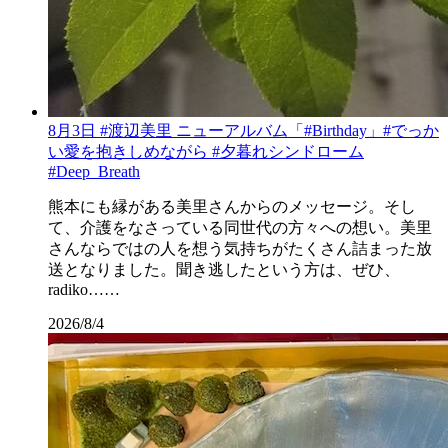
8月3日 #渡辺美里 ニューアルバム「#Birthday」#でっか
い愛を抱きしめながら #夕暮れシンドローム
#Deep_Breath
熊本にも縁がある美里さんからのメッセージ。そし
て、介護をなさっている同世代の方々への想い。美里
さんならではの人を想う気持ちがたくさん詰まった放
送となりました。聞き逃したという方は、ぜひ、
radiko……
2026/8/4