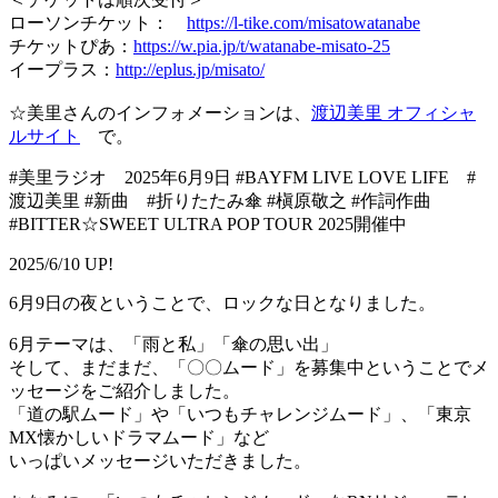
ローソンチケット：
https://l-tike.com/misatowatanabe
チケットぴあ：
https://w.pia.jp/t/watanabe-misato-25
イープラス：
http://eplus.jp/misato/
☆美里さんのインフォメーションは、
渡辺美里 オフィシャ
ルサイト
で。
#美里ラジオ 2025年6月9日 #BAYFM LIVE LOVE LIFE #
渡辺美里 #新曲 #折りたたみ傘 #槇原敬之 #作詞作曲
#BITTER☆SWEET ULTRA POP TOUR 2025開催中
2025/6/10 UP!
6月9日の夜ということで、ロックな日となりました。
6月テーマは、「雨と私」「傘の思い出」
そして、まだまだ、「〇〇ムード」を募集中ということでメ
ッセージをご紹介しました。
「道の駅ムード」や「いつもチャレンジムード」、「東京
MX懐かしいドラマムード」など
いっぱいメッセージいただきました。