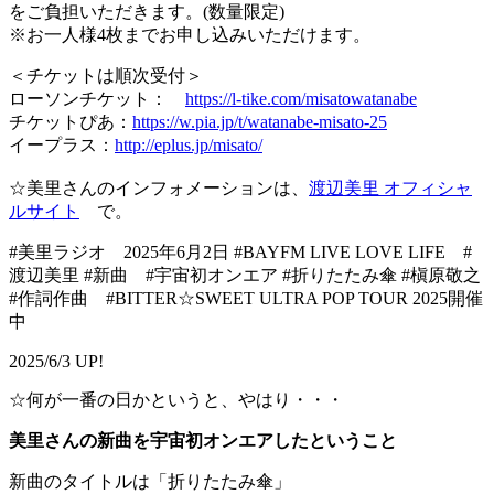
をご負担いただきます。(数量限定)
※お一人様4枚までお申し込みいただけます。
＜チケットは順次受付＞
ローソンチケット：
https://l-tike.com/misatowatanabe
チケットぴあ：
https://w.pia.jp/t/watanabe-misato-25
イープラス：
http://eplus.jp/misato/
☆美里さんのインフォメーションは、
渡辺美里 オフィシャ
ルサイト
で。
#美里ラジオ 2025年6月2日 #BAYFM LIVE LOVE LIFE #
渡辺美里 #新曲 #宇宙初オンエア #折りたたみ傘 #槇原敬之
#作詞作曲 #BITTER☆SWEET ULTRA POP TOUR 2025開催
中
2025/6/3 UP!
☆何が一番の日かというと、やはり・・・
美里さんの新曲を宇宙初オンエアしたということ
新曲のタイトルは「折りたたみ傘」