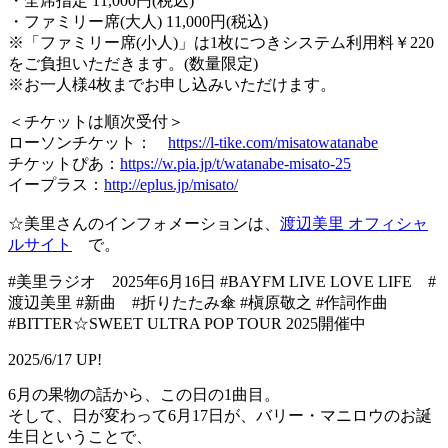
・全席指定 11,000円(税込)
・ファミリー席(大人) 11,000円(税込)
※「ファミリー席(小人)」は1枚につきシステム利用料￥220
をご負担いただきます。(数量限定)
※お一人様4枚までお申し込みいただけます。
＜チケットは順次受付＞
ローソンチケット：
https://l-tike.com/misatowatanabe
チケットぴあ：
https://w.pia.jp/t/watanabe-misato-25
イープラス：
http://eplus.jp/misato/
☆美里さんのインフォメーションは、
渡辺美里 オフィシャ
ルサイト
で。
#美里ラジオ 2025年6月16日 #BAYFM LIVE LOVE LIFE #
渡辺美里 #新曲 #折りたたみ傘 #槇原敬之 #作詞作曲
#BITTER☆SWEET ULTRA POP TOUR 2025開催中
2025/6/17 UP!
6月の果物の話から、この日の1曲目。
そして、日が変わって6月17日が、バリー・マニロウのお誕
生日ということで、