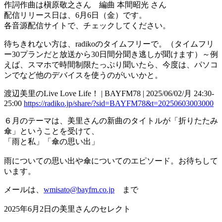
作詞作曲は槇原敬之さん 編曲 本間昭光 さん
配信リリース日は、6月6日（金）です。
各音源配信サイトで、チェックしてください。
待ちきれない方は、radikoのタイムフリーで。（タイムフリ
ー30プランだと放送から30日間分聞き逃しが聞けます）～例
えば、スマホで時間制限たっぷり聞いたら、今度は、パソコ
ンでなど他のデバイスを使うのがいいかと。
渡辺美里のLive Love Life！ | BAYFM78 | 2025/06/02/月 24:30-
25:00
https://radiko.jp/share/?sid=BAYFM78&t=20250603003000
６月のテーマは、美里さんの新曲のタイトルが「折りたたみ
傘」ということを受けて、
「雨と私」「傘の思い出」
雨についての思い出や傘についてのエピソード。お待ちして
います。
メールは、
wmisato@bayfm.co.jp
まで
2025年6月2日の美里さんのセレクト