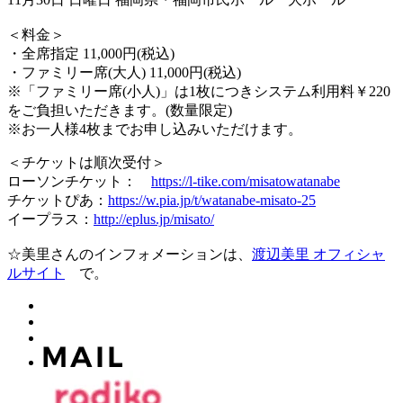
＜料金＞
・全席指定 11,000円(税込)
・ファミリー席(大人) 11,000円(税込)
※「ファミリー席(小人)」は1枚につきシステム利用料￥220
をご負担いただきます。(数量限定)
※お一人様4枚までお申し込みいただけます。
＜チケットは順次受付＞
ローソンチケット：
https://l-tike.com/misatowatanabe
チケットぴあ：
https://w.pia.jp/t/watanabe-misato-25
イープラス：
http://eplus.jp/misato/
☆美里さんのインフォメーションは、
渡辺美里 オフィシャ
ルサイト
で。