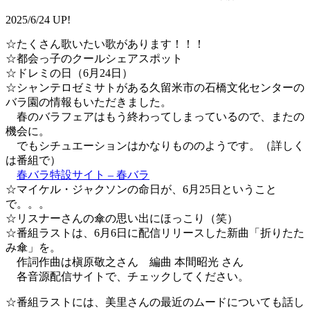
2025/6/24 UP!
☆たくさん歌いたい歌があります！！！
☆都会っ子のクールシェアスポット
☆ドレミの日（6月24日）
☆シャンテロゼミサトがある久留米市の石橋文化センターの
バラ園の情報もいただきました。
春のバラフェアはもう終わってしまっているので、またの
機会に。
でもシチュエーションはかなりもののようです。（詳しく
は番組で）
春バラ特設サイト – 春バラ
☆マイケル・ジャクソンの命日が、6月25日ということ
で。。。
☆リスナーさんの傘の思い出にほっこり（笑）
☆番組ラストは、6月6日に配信リリースした新曲「折りたた
み傘」を。
作詞作曲は槇原敬之さん 編曲 本間昭光 さん
各音源配信サイトで、チェックしてください。
☆番組ラストには、美里さんの最近のムードについても話し