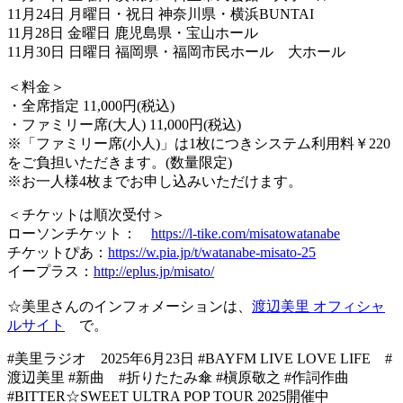
11月24日 月曜日・祝日 神奈川県・横浜BUNTAI
11月28日 金曜日 鹿児島県・宝山ホール
11月30日 日曜日 福岡県・福岡市民ホール 大ホール
＜料金＞
・全席指定 11,000円(税込)
・ファミリー席(大人) 11,000円(税込)
※「ファミリー席(小人)」は1枚につきシステム利用料￥220
をご負担いただきます。(数量限定)
※お一人様4枚までお申し込みいただけます。
＜チケットは順次受付＞
ローソンチケット：
https://l-tike.com/misatowatanabe
チケットぴあ：
https://w.pia.jp/t/watanabe-misato-25
イープラス：
http://eplus.jp/misato/
☆美里さんのインフォメーションは、
渡辺美里 オフィシャ
ルサイト
で。
#美里ラジオ 2025年6月23日 #BAYFM LIVE LOVE LIFE #
渡辺美里 #新曲 #折りたたみ傘 #槇原敬之 #作詞作曲
#BITTER☆SWEET ULTRA POP TOUR 2025開催中