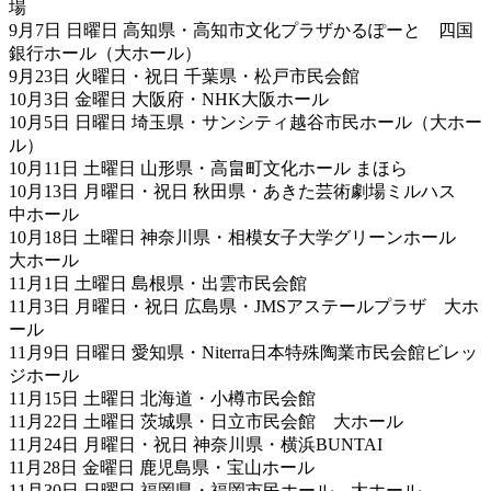
場
9月7日 日曜日 高知県・高知市文化プラザかるぽーと 四国
銀行ホール（大ホール）
9月23日 火曜日・祝日 千葉県・松戸市民会館
10月3日 金曜日 大阪府・NHK大阪ホール
10月5日 日曜日 埼玉県・サンシティ越谷市民ホール（大ホー
ル）
10月11日 土曜日 山形県・高畠町文化ホール まほら
10月13日 月曜日・祝日 秋田県・あきた芸術劇場ミルハス
中ホール
10月18日 土曜日 神奈川県・相模女子大学グリーンホール
大ホール
11月1日 土曜日 島根県・出雲市民会館
11月3日 月曜日・祝日 広島県・JMSアステールプラザ 大ホ
ール
11月9日 日曜日 愛知県・Niterra日本特殊陶業市民会館ビレッ
ジホール
11月15日 土曜日 北海道・小樽市民会館
11月22日 土曜日 茨城県・日立市民会館 大ホール
11月24日 月曜日・祝日 神奈川県・横浜BUNTAI
11月28日 金曜日 鹿児島県・宝山ホール
11月30日 日曜日 福岡県・福岡市民ホール 大ホール