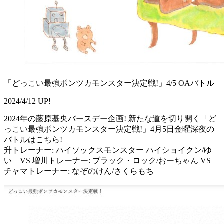
「どっこい最強ポンツカモンスター決定戦!」4/5 OAバトル
2024/4/12 UP!
2024年の藤原基央バースデー企画! 新たな道を切り開く「ど
っこい最強ポンツカモンスター決定戦!」4月5日金曜深夜の
バトルはこちら!
升トレーナー: ハイソックスモンスター ハイショイクン/ゆ
い VS 増川トレーナー: ブラック・ロック/おーちゃん VS
チャマトレーナー: なぞのけん/さくらもち