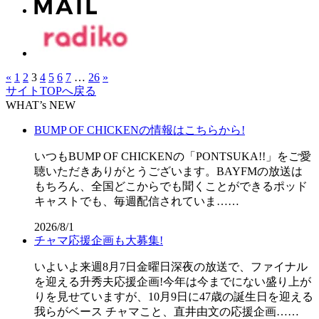
«
1
2
3
4
5
6
7
…
26
»
サイトTOPへ戻る
WHAT’s NEW
BUMP OF CHICKENの情報はこちらから!
いつもBUMP OF CHICKENの「PONTSUKA!!」をご愛
聴いただきありがとうございます。BAYFMの放送は
もちろん、全国どこからでも聞くことができるポッド
キャストでも、毎週配信されていま……
2026/8/1
チャマ応援企画も大募集!
いよいよ来週8月7日金曜日深夜の放送で、ファイナル
を迎える升秀夫応援企画!今年は今までにない盛り上が
りを見せていますが、10月9日に47歳の誕生日を迎える
我らがベース チャマこと、直井由文の応援企画……