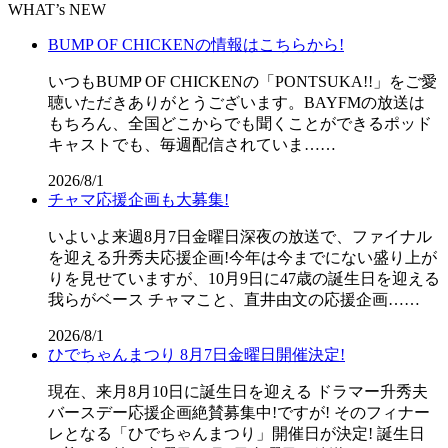
WHAT’s NEW
BUMP OF CHICKENの情報はこちらから!
いつもBUMP OF CHICKENの「PONTSUKA!!」をご愛
聴いただきありがとうございます。BAYFMの放送は
もちろん、全国どこからでも聞くことができるポッド
キャストでも、毎週配信されていま……
2026/8/1
チャマ応援企画も大募集!
いよいよ来週8月7日金曜日深夜の放送で、ファイナル
を迎える升秀夫応援企画!今年は今までにない盛り上が
りを見せていますが、10月9日に47歳の誕生日を迎える
我らがベース チャマこと、直井由文の応援企画……
2026/8/1
ひでちゃんまつり 8月7日金曜日開催決定!
現在、来月8月10日に誕生日を迎える ドラマー升秀夫
バースデー応援企画絶賛募集中!ですが! そのフィナー
レとなる「ひでちゃんまつり」開催日が決定! 誕生日