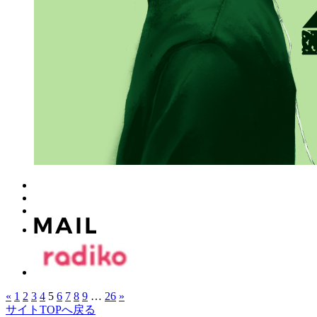
«
1
2
3
4
5
6
7
8
9
…
26
»
サイトTOPへ戻る