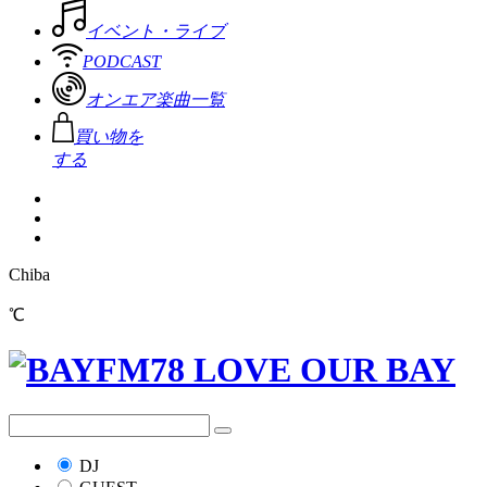
イベント・ライブ
PODCAST
オンエア楽曲一覧
買い物を
する
Chiba
℃
DJ