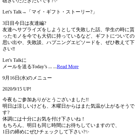
聴きいただきたいです?✨
Let’s Talk→「マイ・ギフト・ストーリー?」
3日目今日は友達編?
友達へサプライズをしようとして失敗した話、学生の時に貰
ったモノを今でも大切に持っているなど、ギフトについての
思い出や、失敗談、ハプニングエピソードを、ぜひ教えて下
さい‼
Let’s Talkに
メールを送るToday’s ...
...
Read More
9月16日(水)のメニュー
2020/9/15 UP!
今夜もご参加ありがとうございました!!
明日は涼しいけども、木曜日からはまた気温が上がるそうで
す?
体調には十分にお気を付け下さいね！
もちろん、明日も同じ時間にお待ちしていますので、
1日の締めにぜひチェックして下さい?✨