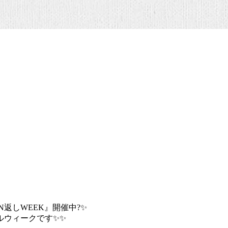
N返しWEEK』開催中?✨
ルウィークです✨✨