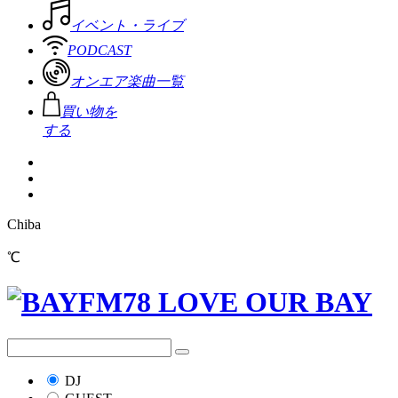
イベント・ライブ
PODCAST
オンエア楽曲一覧
買い物を
する
Chiba
℃
DJ