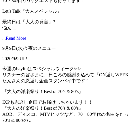
70・80年代のリクエストも待ってます！
Let’s Talk『大人スペシャル』
最終日は「大人の発言」?️
悩ん ...
...
Read More
9月9日(水)今夜のメニュー
2020/9/9 UP!
今週のbayfmはスペシャルウィーク✨✨
リスナーの皆さまに、日ごろの感謝を込めて『ON返しWEEK
たんさんの恩返し企画スタンバイ中です‼
『大人の洋楽祭り！Best of 70’s & 80’s』
IXPも恩返し企画でお届けしちゃいます！！
『大人の洋楽祭り！Best of 70’s & 80’s』
AOR、ディスコ、MTVヒッツなど、70・80年代の名曲をた
70’s & 80’sの ...