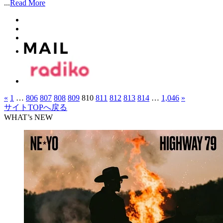
...
Read More
«
1
…
806
807
808
809
810
811
812
813
814
…
1,046
»
サイトTOPへ戻る
WHAT’s NEW