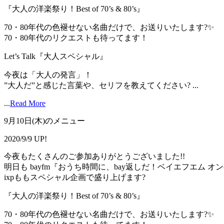
『大人の洋楽祭り！Best of 70’s & 80’s』
70・80年代の色褪せない名曲だけで、お送りいたします?✨
70・80年代のリクエストも待ってます！
Let’s Talk『大人スペシャル』
今夜は「大人の発言」！
”大人だ”と感じた言葉や、セリフを教えてください? ...
...
Read More
9月10日(木)のメニュー
2020/9/9 UP!
今夜もたくさんのご参加ありがとうございました!!
明日も bayfm『おうち時間に、bay返しだ！ベイエフエム オ
ixpももスペシャル企画で盛り上げます?
『大人の洋楽祭り！Best of 70’s & 80’s』
70・80年代の色褪せない名曲だけで、お送りいたします?✨