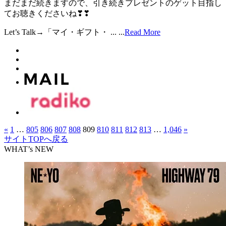
まだまだ続きますので、引き続きプレゼントのゲット目指し
てお聴きくださいね❣❣
Let’s Talk→「マイ・ギフト・ ...
...
Read More
«
1
…
805
806
807
808
809
810
811
812
813
…
1,046
»
サイトTOPへ戻る
WHAT’s NEW