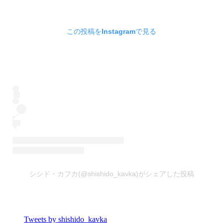
この投稿をInstagramで見る
シシド・カフカ(@shishido_kavka)がシェアした投稿
Tweets by shishido_kavka