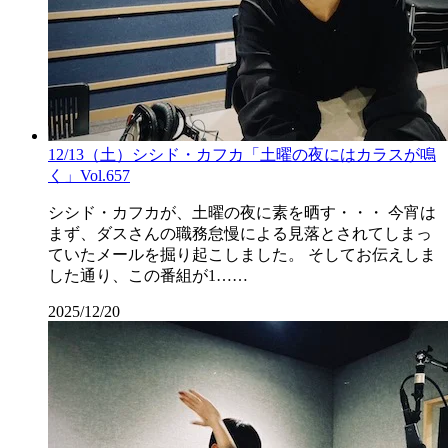
12/13（土）シシド・カフカ「土曜の夜にはカラスが鳴
く」Vol.657
シシド・カフカが、土曜の夜に素を晒す・・・ 今宵は
まず、ダスさんの職務怠慢による見落とされてしまっ
ていたメールを掘り起こしました。 そしてお伝えしま
した通り、この番組が1……
2025/12/20