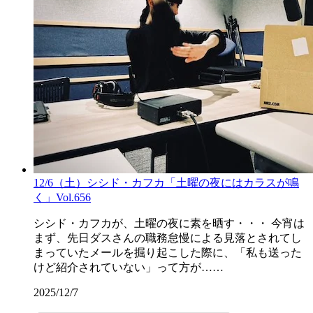
12/6（土）シシド・カフカ「土曜の夜にはカラスが鳴
く」Vol.656
シシド・カフカが、土曜の夜に素を晒す・・・ 今宵は
まず、先日ダスさんの職務怠慢による見落とされてし
まっていたメールを掘り起こした際に、「私も送った
けど紹介されていない」って方が……
2025/12/7