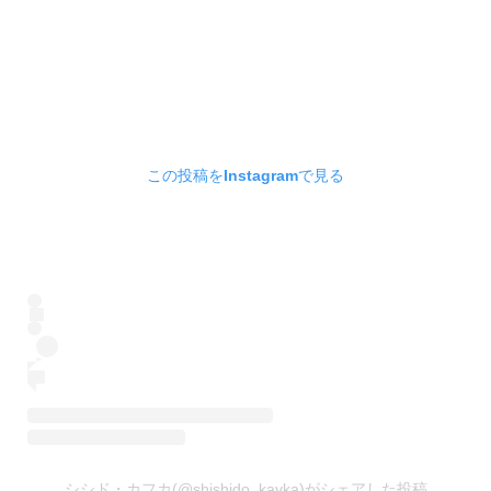
この投稿をInstagramで見る
シシド・カフカ(@shishido_kavka)がシェアした投稿