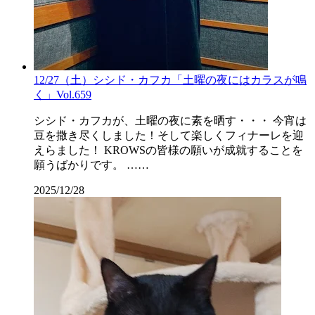
12/27（土）シシド・カフカ「土曜の夜にはカラスが鳴
く」Vol.659
シシド・カフカが、土曜の夜に素を晒す・・・ 今宵は
豆を撒き尽くしました！そして楽しくフィナーレを迎
えらました！ KROWSの皆様の願いが成就することを
願うばかりです。 ……
2025/12/28