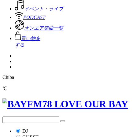
イベント・ライブ
PODCAST
オンエア楽曲一覧
買い物を
する
Chiba
℃
DJ