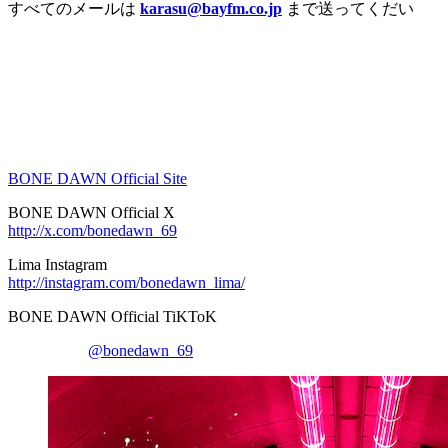
すべてのメールは
karasu@bayfm.co.jp
まで送ってくだい
BONE DAWN Official Site
BONE DAWN Official X
http://x.com/bonedawn_69
Lima Instagram
http://instagram.com/bonedawn_lima/
BONE DAWN Official TiKToK
@bonedawn_69