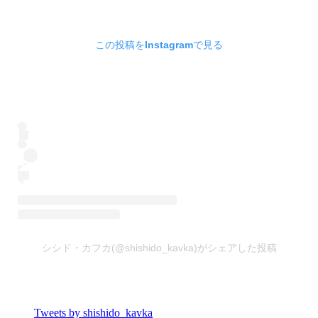
この投稿をInstagramで見る
シシド・カフカ(@shishido_kavka)がシェアした投稿
Tweets by shishido_kavka