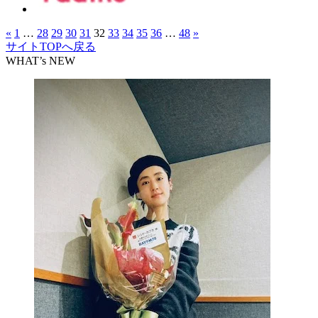
«
1
…
28
29
30
31
32
33
34
35
36
…
48
»
サイトTOPへ戻る
WHAT’s NEW