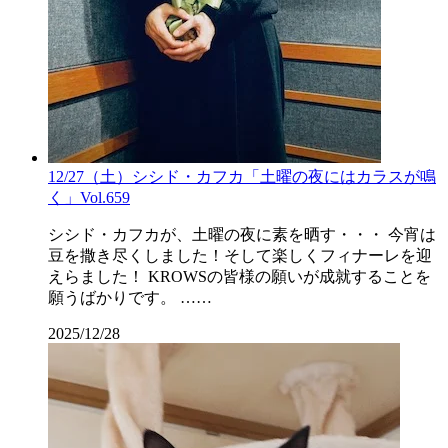
12/27（土）シシド・カフカ「土曜の夜にはカラスが鳴
く」Vol.659
シシド・カフカが、土曜の夜に素を晒す・・・ 今宵は
豆を撒き尽くしました！そして楽しくフィナーレを迎
えらました！ KROWSの皆様の願いが成就することを
願うばかりです。 ……
2025/12/28