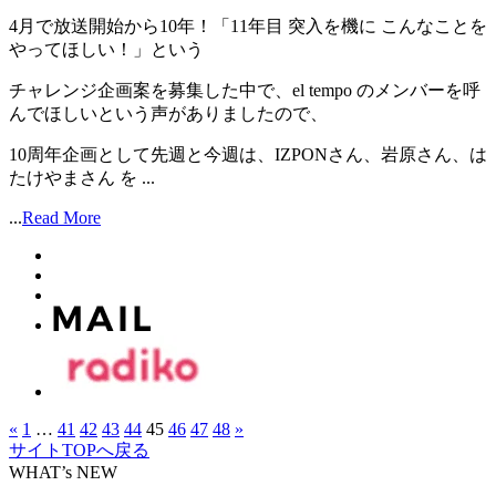
4月で放送開始から10年！「11年目 突入を機に こんなことを
やってほしい！」という
チャレンジ企画案を募集した中で、el tempo のメンバーを呼
んでほしいという声がありましたので、
10周年企画として先週と今週は、IZPONさん、岩原さん、は
たけやまさん を ...
...
Read More
«
1
…
41
42
43
44
45
46
47
48
»
サイトTOPへ戻る
WHAT’s NEW