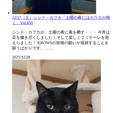
12/27（土）シシド・カフカ「土曜の夜にはカラスが鳴
く」Vol.659
シシド・カフカが、土曜の夜に素を晒す・・・ 今宵は
豆を撒き尽くしました！そして楽しくフィナーレを迎
えらました！ KROWSの皆様の願いが成就することを
願うばかりです。 ……
2025/12/28