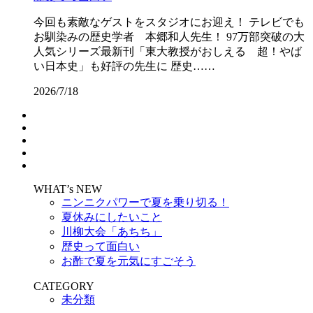
今回も素敵なゲストをスタジオにお迎え！ テレビでも
お馴染みの歴史学者 本郷和人先生！ 97万部突破の大
人気シリーズ最新刊「東大教授がおしえる 超！やば
い日本史」も好評の先生に 歴史……
2026/7/18
WHAT’s NEW
ニンニクパワーで夏を乗り切る！
夏休みにしたいこと
川柳大会「あちち」
歴史って面白い
お酢で夏を元気にすごそう
CATEGORY
未分類