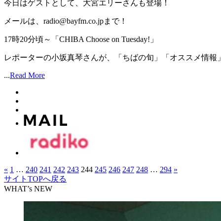
今日はゲストとして、大宮エリーさんも登場！
メールは、radio@bayfm.co.jpまで！
17時20分頃～「CHIBA Choose on Tuesday!」
レポーターの小坂真琴さんが、「ちばの旬」「オススメ情報」を
...
Read More
«
1
…
240
241
242
243
244
245
246
247
248
…
294
»
サイトTOPへ戻る
WHAT’s NEW