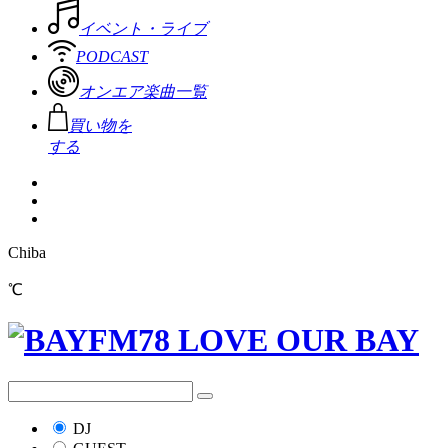
イベント・ライブ
PODCAST
オンエア楽曲一覧
買い物を
する
Chiba
℃
DJ