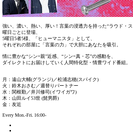
強い、濃い、熱い、厚い！言葉の浸透力を持った“ラウド・ス
曜日ごとに登場、
5曜日5者5様、「ヒューマニスタ」として、
それぞれの部屋に「言葉の力」で大胆にあなたを吸引。
情に豊かな“シン=親”近感、“シン=真・芯”の感動を、
ダイレクトにお届けしていく人間特化型・情豊ワイド番組。
月：遠山大輔(グランジ)／松浦志穂(スパイク)
火：鈴木おさむ／週替りパートナー
水：関根勤／井川修司(イワイガワ)
木：山田ルイ53世 (髭男爵)
金：友近
Every Mon.-Fri. 16:00-