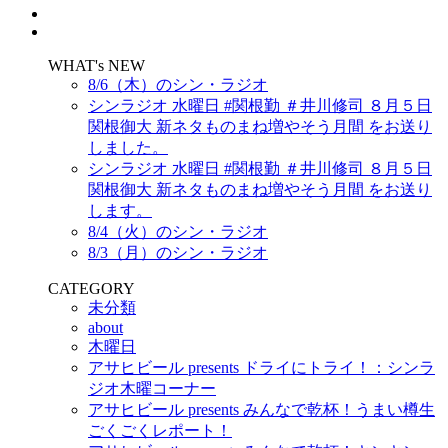
WHAT's NEW
8/6（木）のシン・ラジオ
シンラジオ 水曜日 #関根勤 ＃井川修司 ８月５日
関根御大 新ネタものまね増やそう月間 をお送り
しました。
シンラジオ 水曜日 #関根勤 ＃井川修司 ８月５日
関根御大 新ネタものまね増やそう月間 をお送り
します。
8/4（火）のシン・ラジオ
8/3（月）のシン・ラジオ
CATEGORY
未分類
about
木曜日
アサヒビール presents ドライにトライ！：シンラ
ジオ木曜コーナー
アサヒビール presents みんなで乾杯！うまい樽生
ごくごくレポート！