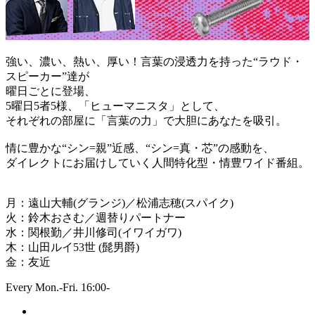
強い、濃い、熱い、厚い！言葉の浸透力を持った“ラウド・
スピーカー”達が
曜日ごとに登場、
5曜日5者5様、「ヒューマニスタ」として、
それぞれの部屋に「言葉の力」で大胆にあなたを吸引。
情に豊かな“シン=親”近感、“シン=真・芯”の感動を、
ダイレクトにお届けしていく人間特化型・情豊ワイド番組。
月：遠山大輔(グランジ)／松浦志穂(スパイク)
火：鈴木おさむ／週替りパートナー
水：関根勤／井川修司(イワイガワ)
木：山田ルイ53世 (髭男爵)
金：友近
Every Mon.-Fri. 16:00-