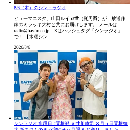
8/6（木）のシン・ラジオ
ヒューマニスタ、山田ルイ53世（髭男爵）が、放送作
家のミラッキ大村と共にお届けします。 メールは
radio@bayfm.co.jp Xはハッシュタグ「シンラジオ」
で！ 【木曜シン……
2026/8/6
シンラジオ 水曜日 #関根勤 ＃井川修司 ８月５日関根御
大 新ネタものまね増やそう月間 をお送りしました。