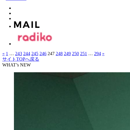
«
1
…
243
244
245
246
247
248
249
250
251
…
294
»
サイトTOPへ戻る
WHAT’s NEW