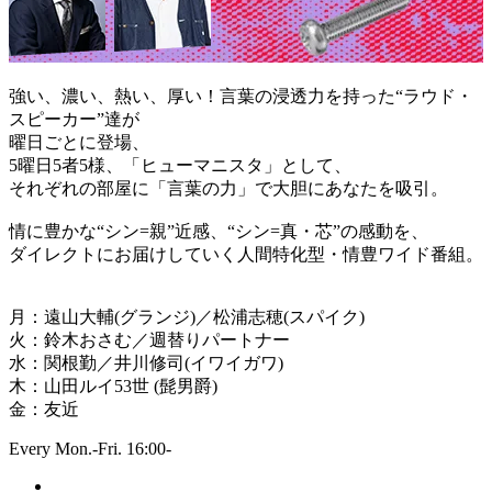
強い、濃い、熱い、厚い！言葉の浸透力を持った“ラウド・
スピーカー”達が
曜日ごとに登場、
5曜日5者5様、「ヒューマニスタ」として、
それぞれの部屋に「言葉の力」で大胆にあなたを吸引。
情に豊かな“シン=親”近感、“シン=真・芯”の感動を、
ダイレクトにお届けしていく人間特化型・情豊ワイド番組。
月：遠山大輔(グランジ)／松浦志穂(スパイク)
火：鈴木おさむ／週替りパートナー
水：関根勤／井川修司(イワイガワ)
木：山田ルイ53世 (髭男爵)
金：友近
Every Mon.-Fri. 16:00-