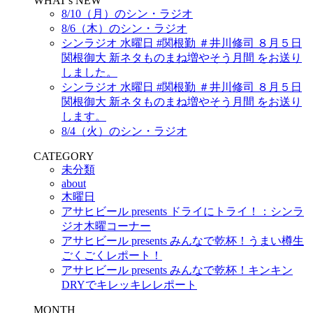
WHAT's NEW
8/10（月）のシン・ラジオ
8/6（木）のシン・ラジオ
シンラジオ 水曜日 #関根勤 ＃井川修司 ８月５日
関根御大 新ネタものまね増やそう月間 をお送り
しました。
シンラジオ 水曜日 #関根勤 ＃井川修司 ８月５日
関根御大 新ネタものまね増やそう月間 をお送り
します。
8/4（火）のシン・ラジオ
CATEGORY
未分類
about
木曜日
アサヒビール presents ドライにトライ！：シンラ
ジオ木曜コーナー
アサヒビール presents みんなで乾杯！うまい樽生
ごくごくレポート！
アサヒビール presents みんなで乾杯！キンキン
DRYでキレッキレレポート
MONTH