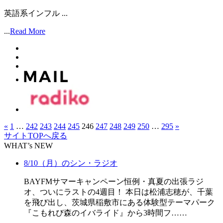
英語系インフル ...
...
Read More
«
1
…
242
243
244
245
246
247
248
249
250
…
295
»
サイトTOPへ戻る
WHAT’s NEW
8/10（月）のシン・ラジオ
BAYFMサマーキャンペーン恒例・真夏の出張ラジ
オ、ついにラストの4週目！ 本日は松浦志穂が、千葉
を飛び出し、茨城県稲敷市にある体験型テーマパーク
『こもれび森のイバライド』から3時間フ……