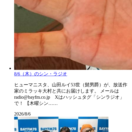
8/6（木）のシン・ラジオ
ヒューマニスタ、山田ルイ53世（髭男爵）が、放送作
家のミラッキ大村と共にお届けします。 メールは
radio@bayfm.co.jp Xはハッシュタグ「シンラジオ」
で！ 【木曜シン……
2026/8/6