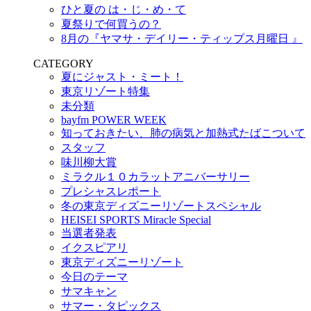
ひと夏の は・じ・め・て
夏祭りで何買うの？
8月の『ヤマサ・デイリー・ティップス月曜日 』
CATEGORY
夏にジャスト・ミート！
東京リゾート特集
未分類
bayfm POWER WEEK
知っておきたい、肺の病気と加熱式たばこついて
スタッフ
味川柳大賞
ミラクル１０カラットアニバーサリー
プレシャスレポート
冬の東京ディズニーリゾートスペシャル
HEISEI SPORTS Miracle Special
当選者発表
イクスピアリ
東京ディズニーリゾート
今日のテーマ
サマキャン
サマー・タピックス