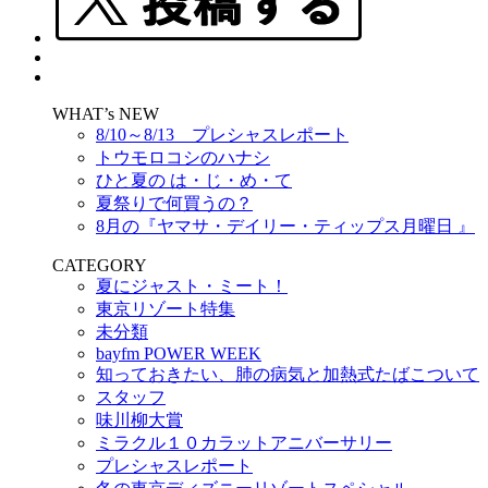
WHAT’s NEW
8/10～8/13 プレシャスレポート
トウモロコシのハナシ
ひと夏の は・じ・め・て
夏祭りで何買うの？
8月の『ヤマサ・デイリー・ティップス月曜日 』
CATEGORY
夏にジャスト・ミート！
東京リゾート特集
未分類
bayfm POWER WEEK
知っておきたい、肺の病気と加熱式たばこついて
スタッフ
味川柳大賞
ミラクル１０カラットアニバーサリー
プレシャスレポート