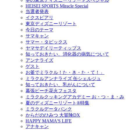
冬の東京ディズニーリゾートスペシャル
HEISEI SPORTS Miracle Special
当選者発表
イクスピアリ
東京ディズニーリゾート
今日のテーマ
サマキャン
サマー・タピックス
ヤマサデイリーティップス
知っておきたい、消化器の病気について
アンナライズ
ゲスト
お釜でミラクル！た・き・た・て！」
ミラクルアンナライズ 缶シェルジュ
知っておきたい、乳がんについて
幕張ビーチ花火フェスタ
ミラクルクッキングアカデミー お・つ・ま・み
夏のディズニーリゾート®特集
ミラクルデータバンク
からだのひみつ 大冒険DX
HAPPY MAMA'S LIFE
アナキャン