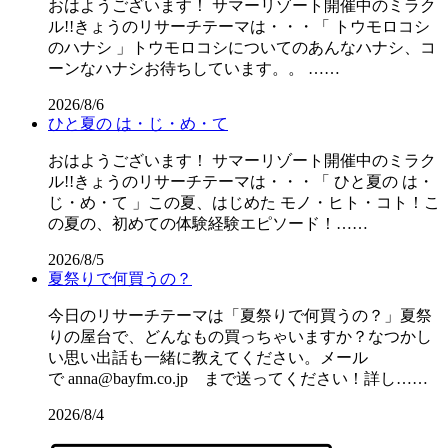
おはようございます！ サマーリゾート開催中のミラク
ル!!きょうのリサーチテーマは・・・「 トウモロコシ
のハナシ 」トウモロコシについてのあんなハナシ、コ
ーンなハナシお待ちしています。。 ……
2026/8/6
ひと夏の は・じ・め・て
おはようございます！ サマーリゾート開催中のミラク
ル!!きょうのリサーチテーマは・・・「 ひと夏の は・
じ・め・て 」この夏、はじめた モノ・ヒト・コト！こ
の夏の、初めての体験経験エピソード！……
2026/8/5
夏祭りで何買うの？
今日のリサーチテーマは「夏祭りで何買うの？」夏祭
りの屋台で、どんなもの買っちゃいますか？なつかし
い思い出話も一緒に教えてください。メール
で anna@bayfm.co.jp まで送ってください！詳し……
2026/8/4