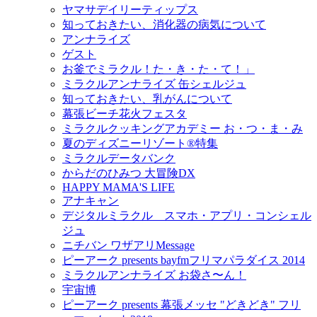
ヤマサデイリーティップス
知っておきたい、消化器の病気について
アンナライズ
ゲスト
お釜でミラクル！た・き・た・て！」
ミラクルアンナライズ 缶シェルジュ
知っておきたい、乳がんについて
幕張ビーチ花火フェスタ
ミラクルクッキングアカデミー お・つ・ま・み
夏のディズニーリゾート®特集
ミラクルデータバンク
からだのひみつ 大冒険DX
HAPPY MAMA'S LIFE
アナキャン
デジタルミラクル スマホ・アプリ・コンシェル
ジュ
ニチバン ワザアリMessage
ピーアーク presents bayfmフリマパラダイス 2014
ミラクルアンナライズ お袋さ〜ん！
宇宙博
ピーアーク presents 幕張メッセ "どきどき" フリ