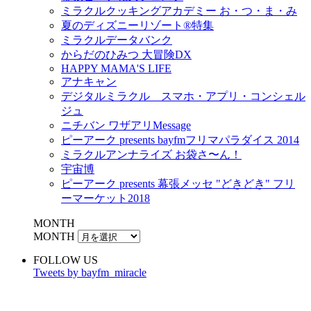
ミラクルクッキングアカデミー お・つ・ま・み
夏のディズニーリゾート®特集
ミラクルデータバンク
からだのひみつ 大冒険DX
HAPPY MAMA'S LIFE
アナキャン
デジタルミラクル スマホ・アプリ・コンシェル
ジュ
ニチバン ワザアリMessage
ピーアーク presents bayfmフリマパラダイス 2014
ミラクルアンナライズ お袋さ〜ん！
宇宙博
ピーアーク presents 幕張メッセ "どきどき" フリ
ーマーケット2018
MONTH
MONTH
FOLLOW US
Tweets by bayfm_miracle