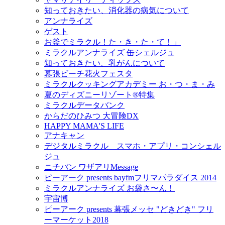
知っておきたい、消化器の病気について
アンナライズ
ゲスト
お釜でミラクル！た・き・た・て！」
ミラクルアンナライズ 缶シェルジュ
知っておきたい、乳がんについて
幕張ビーチ花火フェスタ
ミラクルクッキングアカデミー お・つ・ま・み
夏のディズニーリゾート®特集
ミラクルデータバンク
からだのひみつ 大冒険DX
HAPPY MAMA'S LIFE
アナキャン
デジタルミラクル スマホ・アプリ・コンシェル
ジュ
ニチバン ワザアリMessage
ピーアーク presents bayfmフリマパラダイス 2014
ミラクルアンナライズ お袋さ〜ん！
宇宙博
ピーアーク presents 幕張メッセ "どきどき" フリ
ーマーケット2018