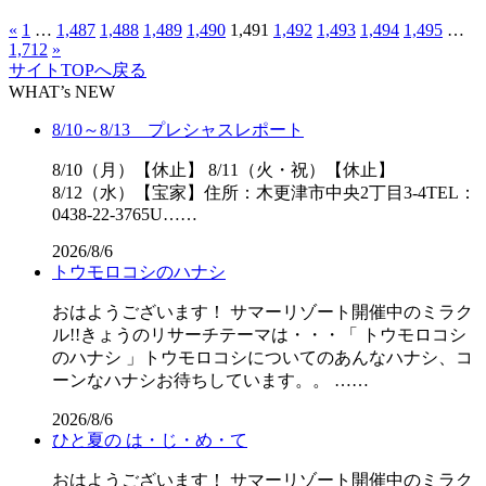
«
1
…
1,487
1,488
1,489
1,490
1,491
1,492
1,493
1,494
1,495
…
1,712
»
サイトTOPへ戻る
WHAT’s NEW
8/10～8/13 プレシャスレポート
8/10（月）【休止】 8/11（火・祝）【休止】
8/12（水）【宝家】住所：木更津市中央2丁目3-4TEL：
0438-22-3765U……
2026/8/6
トウモロコシのハナシ
おはようございます！ サマーリゾート開催中のミラク
ル!!きょうのリサーチテーマは・・・「 トウモロコシ
のハナシ 」トウモロコシについてのあんなハナシ、コ
ーンなハナシお待ちしています。。 ……
2026/8/6
ひと夏の は・じ・め・て
おはようございます！ サマーリゾート開催中のミラク