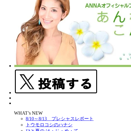
WHAT’s NEW
8/10～8/13 プレシャスレポート
トウモロコシのハナシ
ひと夏の は・じ・め・て