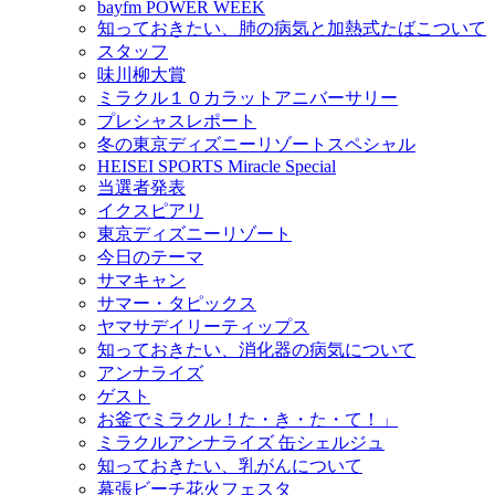
bayfm POWER WEEK
知っておきたい、肺の病気と加熱式たばこついて
スタッフ
味川柳大賞
ミラクル１０カラットアニバーサリー
プレシャスレポート
冬の東京ディズニーリゾートスペシャル
HEISEI SPORTS Miracle Special
当選者発表
イクスピアリ
東京ディズニーリゾート
今日のテーマ
サマキャン
サマー・タピックス
ヤマサデイリーティップス
知っておきたい、消化器の病気について
アンナライズ
ゲスト
お釜でミラクル！た・き・た・て！」
ミラクルアンナライズ 缶シェルジュ
知っておきたい、乳がんについて
幕張ビーチ花火フェスタ