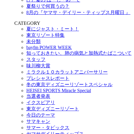
夏祭りで何買うの？
8月の『ヤマサ・デイリー・ティップス月曜日 』
CATEGORY
夏にジャスト・ミート！
東京リゾート特集
未分類
bayfm POWER WEEK
知っておきたい、肺の病気と加熱式たばこついて
スタッフ
味川柳大賞
ミラクル１０カラットアニバーサリー
プレシャスレポート
冬の東京ディズニーリゾートスペシャル
HEISEI SPORTS Miracle Special
当選者発表
イクスピアリ
東京ディズニーリゾート
今日のテーマ
サマキャン
サマー・タピックス
ヤマサデイリーティップス