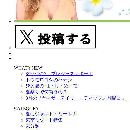
WHAT’s NEW
8/10～8/13 プレシャスレポート
トウモロコシのハナシ
ひと夏の は・じ・め・て
夏祭りで何買うの？
8月の『ヤマサ・デイリー・ティップス月曜日 』
CATEGORY
夏にジャスト・ミート！
東京リゾート特集
未分類