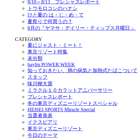
8/10～8/13 プレシャスレポート
トウモロコシのハナシ
ひと夏の は・じ・め・て
夏祭りで何買うの？
8月の『ヤマサ・デイリー・ティップス月曜日 』
CATEGORY
夏にジャスト・ミート！
東京リゾート特集
未分類
bayfm POWER WEEK
知っておきたい、肺の病気と加熱式たばこついて
スタッフ
味川柳大賞
ミラクル１０カラットアニバーサリー
プレシャスレポート
冬の東京ディズニーリゾートスペシャル
HEISEI SPORTS Miracle Special
当選者発表
イクスピアリ
東京ディズニーリゾート
今日のテーマ