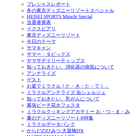
プレシャスレポート
冬の東京ディズニーリゾートスペシャル
HEISEI SPORTS Miracle Special
当選者発表
イクスピアリ
東京ディズニーリゾート
今日のテーマ
サマキャン
サマー・タピックス
ヤマサデイリーティップス
知っておきたい、消化器の病気について
アンナライズ
ゲスト
お釜でミラクル！た・き・た・て！」
ミラクルアンナライズ 缶シェルジュ
知っておきたい、乳がんについて
幕張ビーチ花火フェスタ
ミラクルクッキングアカデミー お・つ・ま・み
夏のディズニーリゾート®特集
ミラクルデータバンク
からだのひみつ 大冒険DX