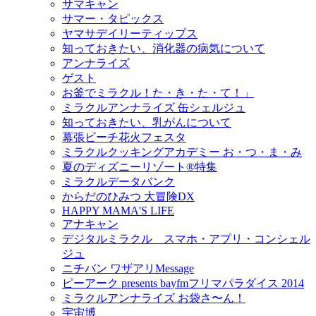
サマキャン
サマー・タピックス
ヤマサデイリーティップス
知っておきたい、消化器の病気について
アンナライズ
ゲスト
お釜でミラクル！た・き・た・て！」
ミラクルアンナライズ 缶シェルジュ
知っておきたい、乳がんについて
幕張ビーチ花火フェスタ
ミラクルクッキングアカデミー お・つ・ま・み
夏のディズニーリゾート®特集
ミラクルデータバンク
からだのひみつ 大冒険DX
HAPPY MAMA'S LIFE
アナキャン
デジタルミラクル スマホ・アプリ・コンシェル
ジュ
ニチバン ワザアリMessage
ピーアーク presents bayfmフリマパラダイス 2014
ミラクルアンナライズ お袋さ〜ん！
宇宙博