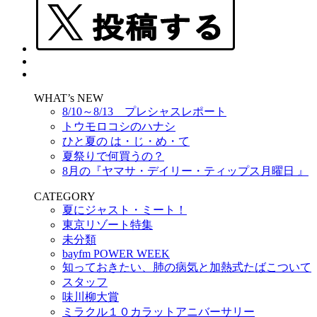
WHAT’s NEW
8/10～8/13 プレシャスレポート
トウモロコシのハナシ
ひと夏の は・じ・め・て
夏祭りで何買うの？
8月の『ヤマサ・デイリー・ティップス月曜日 』
CATEGORY
夏にジャスト・ミート！
東京リゾート特集
未分類
bayfm POWER WEEK
知っておきたい、肺の病気と加熱式たばこついて
スタッフ
味川柳大賞
ミラクル１０カラットアニバーサリー