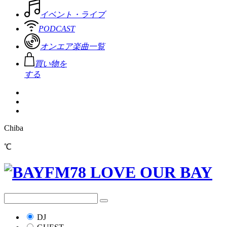
イベント・ライブ
PODCAST
オンエア楽曲一覧
買い物を
する
Chiba
℃
DJ