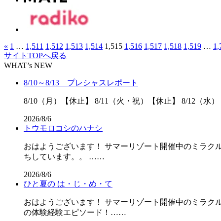
«
1
…
1,511
1,512
1,513
1,514
1,515
1,516
1,517
1,518
1,519
…
1,
サイトTOPへ戻る
WHAT’s NEW
8/10～8/13 プレシャスレポート
8/10（月）【休止】 8/11（火・祝）【休止】 8/12（水）
2026/8/6
トウモロコシのハナシ
おはようございます！ サマーリゾート開催中のミラクル
ちしています。。 ……
2026/8/6
ひと夏の は・じ・め・て
おはようございます！ サマーリゾート開催中のミラクル
の体験経験エピソード！……