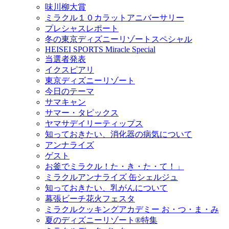
味川柳大賞
ミラクル１０カラットアニバーサリー
プレシャスレポート
冬の東京ディズニーリゾートスペシャル
HEISEI SPORTS Miracle Special
当選者発表
イクスピアリ
東京ディズニーリゾート
今日のテーマ
サマキャン
サマー・タピックス
ヤマサデイリーティップス
知っておきたい、消化器の病気について
アンナライズ
ゲスト
お釜でミラクル！た・き・た・て！」
ミラクルアンナライズ 缶シェルジュ
知っておきたい、乳がんについて
幕張ビーチ花火フェスタ
ミラクルクッキングアカデミー お・つ・ま・み
夏のディズニーリゾート®特集