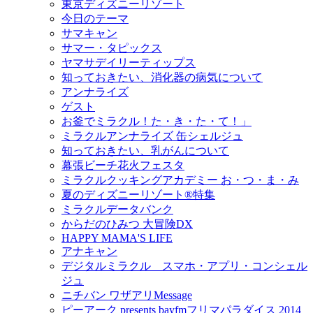
東京ディズニーリゾート
今日のテーマ
サマキャン
サマー・タピックス
ヤマサデイリーティップス
知っておきたい、消化器の病気について
アンナライズ
ゲスト
お釜でミラクル！た・き・た・て！」
ミラクルアンナライズ 缶シェルジュ
知っておきたい、乳がんについて
幕張ビーチ花火フェスタ
ミラクルクッキングアカデミー お・つ・ま・み
夏のディズニーリゾート®特集
ミラクルデータバンク
からだのひみつ 大冒険DX
HAPPY MAMA'S LIFE
アナキャン
デジタルミラクル スマホ・アプリ・コンシェル
ジュ
ニチバン ワザアリMessage
ピーアーク presents bayfmフリマパラダイス 2014