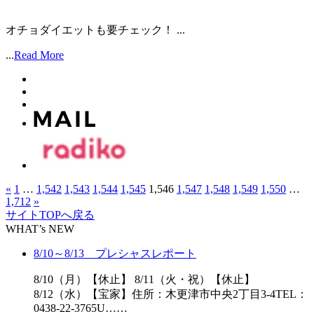
オチョダイエットも要チェック！ ...
...
Read More
«
1
…
1,542
1,543
1,544
1,545
1,546
1,547
1,548
1,549
1,550
…
1,712
»
サイトTOPへ戻る
WHAT’s NEW
8/10～8/13 プレシャスレポート
8/10（月）【休止】 8/11（火・祝）【休止】
8/12（水）【宝家】住所：木更津市中央2丁目3-4TEL：
0438-22-3765U……