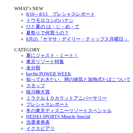
WHAT’s NEW
8/10～8/13 プレシャスレポート
トウモロコシのハナシ
ひと夏の は・じ・め・て
夏祭りで何買うの？
8月の『ヤマサ・デイリー・ティップス月曜日 』
CATEGORY
夏にジャスト・ミート！
東京リゾート特集
未分類
bayfm POWER WEEK
知っておきたい、肺の病気と加熱式たばこついて
スタッフ
味川柳大賞
ミラクル１０カラットアニバーサリー
プレシャスレポート
冬の東京ディズニーリゾートスペシャル
HEISEI SPORTS Miracle Special
当選者発表
イクスピアリ