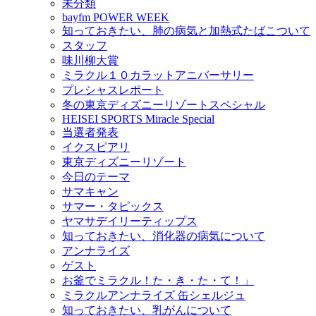
未分類
bayfm POWER WEEK
知っておきたい、肺の病気と加熱式たばこついて
スタッフ
味川柳大賞
ミラクル１０カラットアニバーサリー
プレシャスレポート
冬の東京ディズニーリゾートスペシャル
HEISEI SPORTS Miracle Special
当選者発表
イクスピアリ
東京ディズニーリゾート
今日のテーマ
サマキャン
サマー・タピックス
ヤマサデイリーティップス
知っておきたい、消化器の病気について
アンナライズ
ゲスト
お釜でミラクル！た・き・た・て！」
ミラクルアンナライズ 缶シェルジュ
知っておきたい、乳がんについて