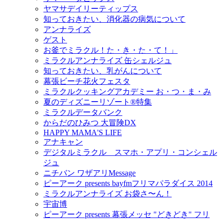
ヤマサデイリーティップス
知っておきたい、消化器の病気について
アンナライズ
ゲスト
お釜でミラクル！た・き・た・て！」
ミラクルアンナライズ 缶シェルジュ
知っておきたい、乳がんについて
幕張ビーチ花火フェスタ
ミラクルクッキングアカデミー お・つ・ま・み
夏のディズニーリゾート®特集
ミラクルデータバンク
からだのひみつ 大冒険DX
HAPPY MAMA'S LIFE
アナキャン
デジタルミラクル スマホ・アプリ・コンシェル
ジュ
ニチバン ワザアリMessage
ピーアーク presents bayfmフリマパラダイス 2014
ミラクルアンナライズ お袋さ〜ん！
宇宙博
ピーアーク presents 幕張メッセ "どきどき" フリ