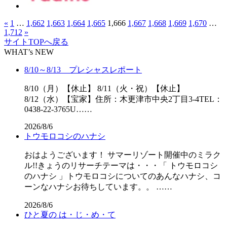
«
1
…
1,662
1,663
1,664
1,665
1,666
1,667
1,668
1,669
1,670
…
1,712
»
サイトTOPへ戻る
WHAT’s NEW
8/10～8/13 プレシャスレポート
8/10（月）【休止】 8/11（火・祝）【休止】
8/12（水）【宝家】住所：木更津市中央2丁目3-4TEL：
0438-22-3765U……
2026/8/6
トウモロコシのハナシ
おはようございます！ サマーリゾート開催中のミラク
ル!!きょうのリサーチテーマは・・・「 トウモロコシ
のハナシ 」トウモロコシについてのあんなハナシ、コ
ーンなハナシお待ちしています。。 ……
2026/8/6
ひと夏の は・じ・め・て