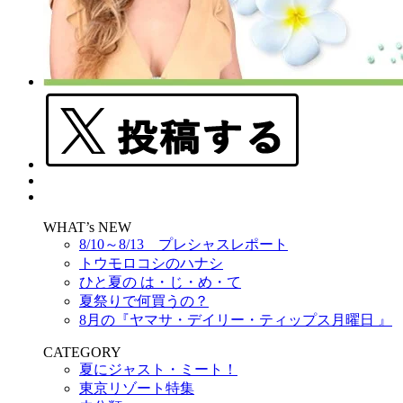
WHAT’s NEW
8/10～8/13 プレシャスレポート
トウモロコシのハナシ
ひと夏の は・じ・め・て
夏祭りで何買うの？
8月の『ヤマサ・デイリー・ティップス月曜日 』
CATEGORY
夏にジャスト・ミート！
東京リゾート特集