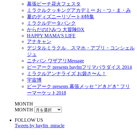
幕張ビーチ花火フェスタ
ミラクルクッキングアカデミー お・つ・ま・み
夏のディズニーリゾート®特集
ミラクルデータバンク
からだのひみつ 大冒険DX
HAPPY MAMA'S LIFE
アナキャン
デジタルミラクル スマホ・アプリ・コンシェル
ジュ
ニチバン ワザアリMessage
ピーアーク presents bayfmフリマパラダイス 2014
ミラクルアンナライズ お袋さ〜ん！
宇宙博
ピーアーク presents 幕張メッセ "どきどき" フリ
ーマーケット2018
MONTH
MONTH
FOLLOW US
Tweets by bayfm_miracle