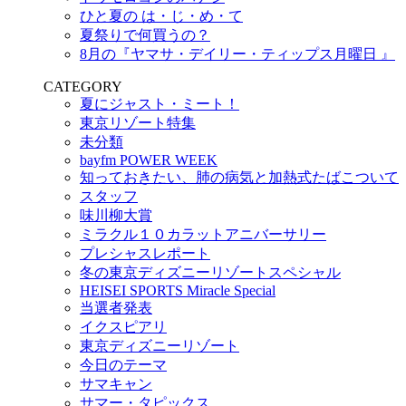
ひと夏の は・じ・め・て
夏祭りで何買うの？
8月の『ヤマサ・デイリー・ティップス月曜日 』
CATEGORY
夏にジャスト・ミート！
東京リゾート特集
未分類
bayfm POWER WEEK
知っておきたい、肺の病気と加熱式たばこついて
スタッフ
味川柳大賞
ミラクル１０カラットアニバーサリー
プレシャスレポート
冬の東京ディズニーリゾートスペシャル
HEISEI SPORTS Miracle Special
当選者発表
イクスピアリ
東京ディズニーリゾート
今日のテーマ
サマキャン
サマー・タピックス