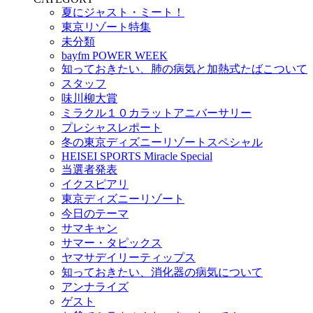
夏にジャスト・ミート！
東京リゾート特集
未分類
bayfm POWER WEEK
知っておきたい、肺の病気と加熱式たばこついて
スタッフ
味川柳大賞
ミラクル１０カラットアニバーサリー
プレシャスレポート
冬の東京ディズニーリゾートスペシャル
HEISEI SPORTS Miracle Special
当選者発表
イクスピアリ
東京ディズニーリゾート
今日のテーマ
サマキャン
サマー・タピックス
ヤマサデイリーティップス
知っておきたい、消化器の病気について
アンナライズ
ゲスト