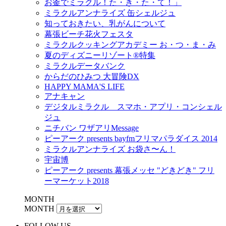
お釜でミラクル！た・き・た・て！」
ミラクルアンナライズ 缶シェルジュ
知っておきたい、乳がんについて
幕張ビーチ花火フェスタ
ミラクルクッキングアカデミー お・つ・ま・み
夏のディズニーリゾート®特集
ミラクルデータバンク
からだのひみつ 大冒険DX
HAPPY MAMA'S LIFE
アナキャン
デジタルミラクル スマホ・アプリ・コンシェル
ジュ
ニチバン ワザアリMessage
ピーアーク presents bayfmフリマパラダイス 2014
ミラクルアンナライズ お袋さ〜ん！
宇宙博
ピーアーク presents 幕張メッセ "どきどき" フリ
ーマーケット2018
MONTH
MONTH
FOLLOW US