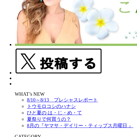
WHAT’s NEW
8/10～8/13 プレシャスレポート
トウモロコシのハナシ
ひと夏の は・じ・め・て
夏祭りで何買うの？
8月の『ヤマサ・デイリー・ティップス月曜日 』
CATEGORY