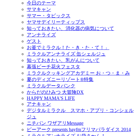
今日のテーマ
サマキャン
サマー・タピックス
ヤマサデイリーティップス
知っておきたい、消化器の病気について
アンナライズ
ゲスト
お釜でミラクル！た・き・た・て！」
ミラクルアンナライズ 缶シェルジュ
知っておきたい、乳がんについて
幕張ビーチ花火フェスタ
ミラクルクッキングアカデミー お・つ・ま・み
夏のディズニーリゾート®特集
ミラクルデータバンク
からだのひみつ 大冒険DX
HAPPY MAMA'S LIFE
アナキャン
デジタルミラクル スマホ・アプリ・コンシェル
ジュ
ニチバン ワザアリMessage
ピーアーク presents bayfmフリマパラダイス 2014
ミラクルアンナライズ お袋さ〜ん！