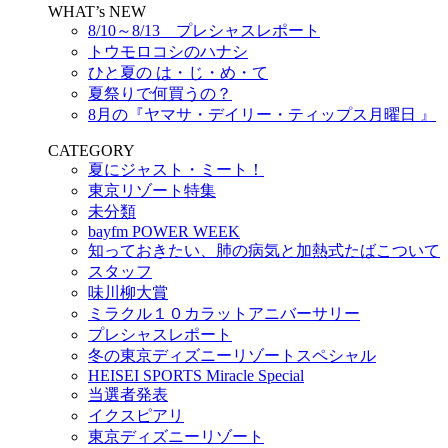
WHAT’s NEW
8/10～8/13 プレシャスレポート
トウモロコシのハナシ
ひと夏の は・じ・め・て
夏祭りで何買うの？
8月の『ヤマサ・デイリー・ティップス月曜日 』
CATEGORY
夏にジャスト・ミート！
東京リゾート特集
未分類
bayfm POWER WEEK
知っておきたい、肺の病気と加熱式たばこついて
スタッフ
味川柳大賞
ミラクル１０カラットアニバーサリー
プレシャスレポート
冬の東京ディズニーリゾートスペシャル
HEISEI SPORTS Miracle Special
当選者発表
イクスピアリ
東京ディズニーリゾート