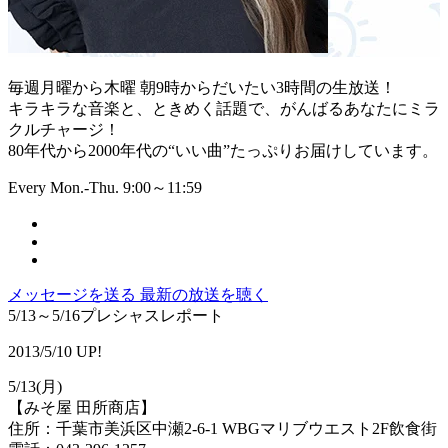
毎週月曜から木曜 朝9時からだいたい3時間の生放送！
キラキラな音楽と、ときめく話題で、がんばるあなたにミラ
クルチャージ！
80年代から2000年代の“いい曲”たっぷりお届けしています。
Every Mon.-Thu. 9:00～11:59
メッセージを送る
最新の放送を聴く
5/13～5/16プレシャスレポート
2013/5/10 UP!
5/13(月)
【みそ屋 田所商店】
住所：千葉市美浜区中瀬2-6-1 WBGマリブウエスト2F飲食街