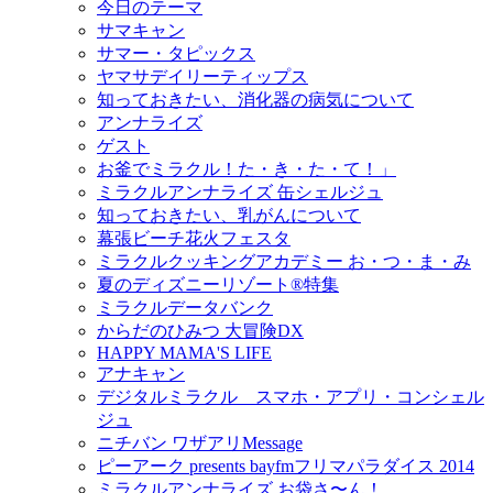
今日のテーマ
サマキャン
サマー・タピックス
ヤマサデイリーティップス
知っておきたい、消化器の病気について
アンナライズ
ゲスト
お釜でミラクル！た・き・た・て！」
ミラクルアンナライズ 缶シェルジュ
知っておきたい、乳がんについて
幕張ビーチ花火フェスタ
ミラクルクッキングアカデミー お・つ・ま・み
夏のディズニーリゾート®特集
ミラクルデータバンク
からだのひみつ 大冒険DX
HAPPY MAMA'S LIFE
アナキャン
デジタルミラクル スマホ・アプリ・コンシェル
ジュ
ニチバン ワザアリMessage
ピーアーク presents bayfmフリマパラダイス 2014
ミラクルアンナライズ お袋さ〜ん！