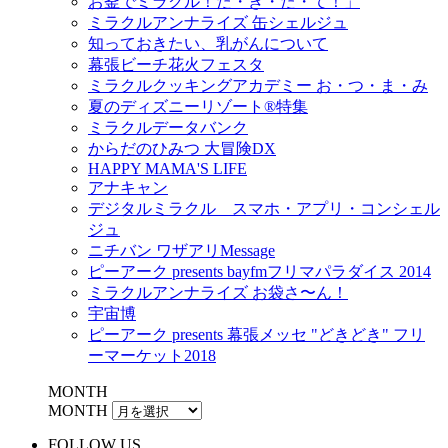
お釜でミラクル！た・き・た・て！」
ミラクルアンナライズ 缶シェルジュ
知っておきたい、乳がんについて
幕張ビーチ花火フェスタ
ミラクルクッキングアカデミー お・つ・ま・み
夏のディズニーリゾート®特集
ミラクルデータバンク
からだのひみつ 大冒険DX
HAPPY MAMA'S LIFE
アナキャン
デジタルミラクル スマホ・アプリ・コンシェル
ジュ
ニチバン ワザアリMessage
ピーアーク presents bayfmフリマパラダイス 2014
ミラクルアンナライズ お袋さ〜ん！
宇宙博
ピーアーク presents 幕張メッセ "どきどき" フリ
ーマーケット2018
MONTH
MONTH
FOLLOW US