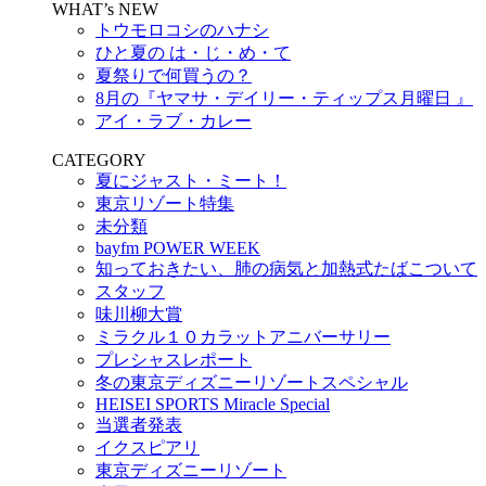
WHAT’s NEW
トウモロコシのハナシ
ひと夏の は・じ・め・て
夏祭りで何買うの？
8月の『ヤマサ・デイリー・ティップス月曜日 』
アイ・ラブ・カレー
CATEGORY
夏にジャスト・ミート！
東京リゾート特集
未分類
bayfm POWER WEEK
知っておきたい、肺の病気と加熱式たばこついて
スタッフ
味川柳大賞
ミラクル１０カラットアニバーサリー
プレシャスレポート
冬の東京ディズニーリゾートスペシャル
HEISEI SPORTS Miracle Special
当選者発表
イクスピアリ
東京ディズニーリゾート