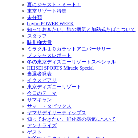
夏にジャスト・ミート！
東京リゾート特集
未分類
bayfm POWER WEEK
知っておきたい、肺の病気と加熱式たばこついて
スタッフ
味川柳大賞
ミラクル１０カラットアニバーサリー
プレシャスレポート
冬の東京ディズニーリゾートスペシャル
HEISEI SPORTS Miracle Special
当選者発表
イクスピアリ
東京ディズニーリゾート
今日のテーマ
サマキャン
サマー・タピックス
ヤマサデイリーティップス
知っておきたい、消化器の病気について
アンナライズ
ゲスト