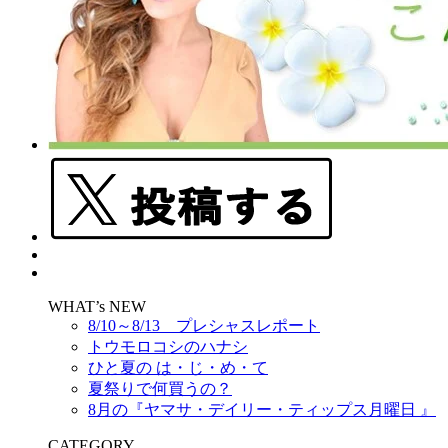
WHAT’s NEW
8/10～8/13 プレシャスレポート
トウモロコシのハナシ
ひと夏の は・じ・め・て
夏祭りで何買うの？
8月の『ヤマサ・デイリー・ティップス月曜日 』
CATEGORY