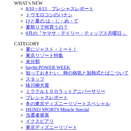
WHAT’s NEW
8/10～8/13 プレシャスレポート
トウモロコシのハナシ
ひと夏の は・じ・め・て
夏祭りで何買うの？
8月の『ヤマサ・デイリー・ティップス月曜日 』
CATEGORY
夏にジャスト・ミート！
東京リゾート特集
未分類
bayfm POWER WEEK
知っておきたい、肺の病気と加熱式たばこついて
スタッフ
味川柳大賞
ミラクル１０カラットアニバーサリー
プレシャスレポート
冬の東京ディズニーリゾートスペシャル
HEISEI SPORTS Miracle Special
当選者発表
イクスピアリ
東京ディズニーリゾート