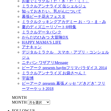
お釜でミラクル！た・き・た・て！」
ミラクルアンナライズ 缶シェルジュ
知っておきたい、乳がんについて
幕張ビーチ花火フェスタ
ミラクルクッキングアカデミー お・つ・ま・み
夏のディズニーリゾート®特集
ミラクルデータバンク
からだのひみつ 大冒険DX
HAPPY MAMA'S LIFE
アナキャン
デジタルミラクル スマホ・アプリ・コンシェル
ジュ
ニチバン ワザアリMessage
ピーアーク presents bayfmフリマパラダイス 2014
ミラクルアンナライズ お袋さ〜ん！
宇宙博
ピーアーク presents 幕張メッセ "どきどき" フリ
ーマーケット2018
MONTH
MONTH
FOLLOW US