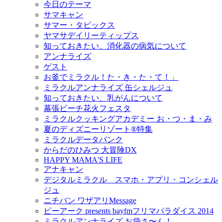
今日のテーマ
サマキャン
サマー・タピックス
ヤマサデイリーティップス
知っておきたい、消化器の病気について
アンナライズ
ゲスト
お釜でミラクル！た・き・た・て！」
ミラクルアンナライズ 缶シェルジュ
知っておきたい、乳がんについて
幕張ビーチ花火フェスタ
ミラクルクッキングアカデミー お・つ・ま・み
夏のディズニーリゾート®特集
ミラクルデータバンク
からだのひみつ 大冒険DX
HAPPY MAMA'S LIFE
アナキャン
デジタルミラクル スマホ・アプリ・コンシェル
ジュ
ニチバン ワザアリMessage
ピーアーク presents bayfmフリマパラダイス 2014
ミラクルアンナライズ お袋さ〜ん！