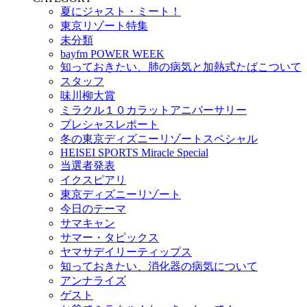
夏にジャスト・ミート！
東京リゾート特集
未分類
bayfm POWER WEEK
知っておきたい、肺の病気と加熱式たばこついて
スタッフ
味川柳大賞
ミラクル１０カラットアニバーサリー
プレシャスレポート
冬の東京ディズニーリゾートスペシャル
HEISEI SPORTS Miracle Special
当選者発表
イクスピアリ
東京ディズニーリゾート
今日のテーマ
サマキャン
サマー・タピックス
ヤマサデイリーティップス
知っておきたい、消化器の病気について
アンナライズ
ゲスト