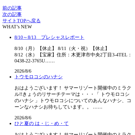
前の記事
次の記事
サイトTOPへ戻る
WHAT’s NEW
8/10～8/13 プレシャスレポート
8/10（月）【休止】 8/11（火・祝）【休止】
8/12（水）【宝家】住所：木更津市中央2丁目3-4TEL：
0438-22-3765U……
2026/8/6
トウモロコシのハナシ
おはようございます！ サマーリゾート開催中のミラク
ル!!きょうのリサーチテーマは・・・「 トウモロコシ
のハナシ 」トウモロコシについてのあんなハナシ、コ
ーンなハナシお待ちしています。。 ……
2026/8/6
ひと夏の は・じ・め・て
おはようございます！ サマーリゾート開催中のミラク