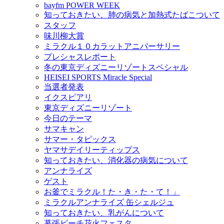
bayfm POWER WEEK
知っておきたい、肺の病気と加熱式たばこついて
スタッフ
味川柳大賞
ミラクル１０カラットアニバーサリー
プレシャスレポート
冬の東京ディズニーリゾートスペシャル
HEISEI SPORTS Miracle Special
当選者発表
イクスピアリ
東京ディズニーリゾート
今日のテーマ
サマキャン
サマー・タピックス
ヤマサデイリーティップス
知っておきたい、消化器の病気について
アンナライズ
ゲスト
お釜でミラクル！た・き・た・て！」
ミラクルアンナライズ 缶シェルジュ
知っておきたい、乳がんについて
幕張ビーチ花火フェスタ