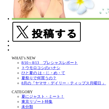
WHAT’s NEW
8/10～8/13 プレシャスレポート
トウモロコシのハナシ
ひと夏の は・じ・め・て
夏祭りで何買うの？
8月の『ヤマサ・デイリー・ティップス月曜日 』
CATEGORY
夏にジャスト・ミート！
東京リゾート特集
未分類