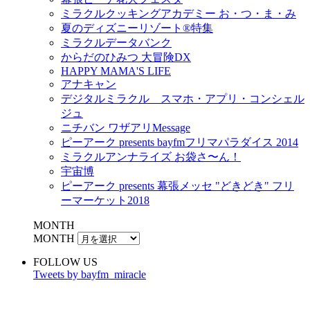
ミラクルクッキングアカデミー お・つ・ま・み
夏のディズニーリゾート®特集
ミラクルデータバンク
からだのひみつ 大冒険DX
HAPPY MAMA'S LIFE
アナキャン
デジタルミラクル スマホ・アプリ・コンシェル
ジュ
ニチバン ワザアリMessage
ピーアーク presents bayfmフリマパラダイス 2014
ミラクルアンナライズ お袋さ〜ん！
宇宙博
ピーアーク presents 幕張メッセ "どきどき" フリ
ーマーケット2018
MONTH
MONTH
FOLLOW US
Tweets by bayfm_miracle