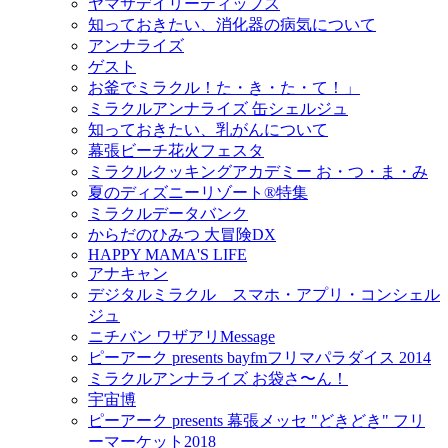
ヤマサデイリーティップス
知っておきたい、消化器の病気について
アンナライズ
ゲスト
お釜でミラクル！た・き・た・て！」
ミラクルアンナライズ 缶シェルジュ
知っておきたい、乳がんについて
幕張ビーチ花火フェスタ
ミラクルクッキングアカデミー お・つ・ま・み
夏のディズニーリゾート®特集
ミラクルデータバンク
からだのひみつ 大冒険DX
HAPPY MAMA'S LIFE
アナキャン
デジタルミラクル スマホ・アプリ・コンシェル
ジュ
ニチバン ワザアリMessage
ピーアーク presents bayfmフリマパラダイス 2014
ミラクルアンナライズ お袋さ〜ん！
宇宙博
ピーアーク presents 幕張メッセ "どきどき" フリ
ーマーケット2018