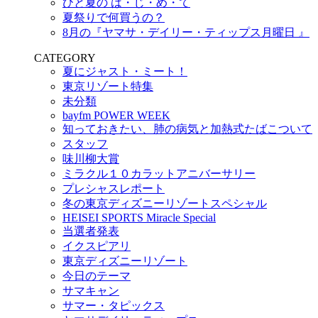
ひと夏の は・じ・め・て
夏祭りで何買うの？
8月の『ヤマサ・デイリー・ティップス月曜日 』
CATEGORY
夏にジャスト・ミート！
東京リゾート特集
未分類
bayfm POWER WEEK
知っておきたい、肺の病気と加熱式たばこついて
スタッフ
味川柳大賞
ミラクル１０カラットアニバーサリー
プレシャスレポート
冬の東京ディズニーリゾートスペシャル
HEISEI SPORTS Miracle Special
当選者発表
イクスピアリ
東京ディズニーリゾート
今日のテーマ
サマキャン
サマー・タピックス