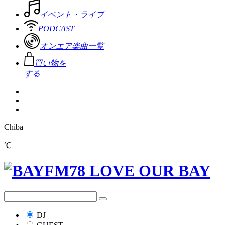
イベント・ライブ
PODCAST
オンエア楽曲一覧
買い物を
する
Chiba
℃
DJ