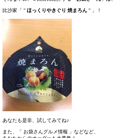
比沙家「 ”
ほっくりやきぐり 焼まろん
” 」！
あなたも是非、試してみてね♪
また、「 お袋さんグルメ情報 」などなど、