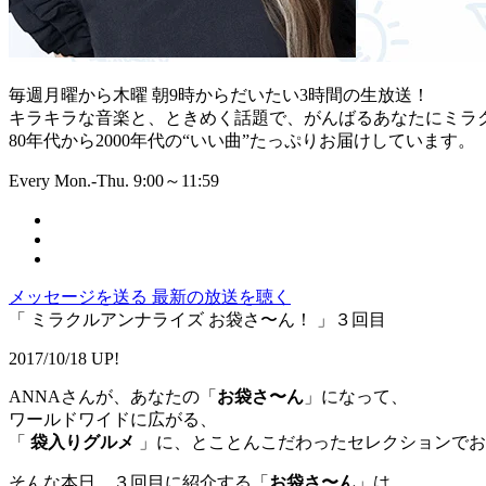
毎週月曜から木曜 朝9時からだいたい3時間の生放送！
キラキラな音楽と、ときめく話題で、がんばるあなたにミラ
80年代から2000年代の“いい曲”たっぷりお届けしています。
Every Mon.-Thu. 9:00～11:59
メッセージを送る
最新の放送を聴く
「 ミラクルアンナライズ お袋さ〜ん！ 」３回目
2017/10/18 UP!
ANNAさんが、あなたの「
お袋さ〜ん
」になって、
ワールドワイドに広がる、
「
袋入りグルメ
」に、とことんこだわったセレクションでお
そんな本日、３回目に紹介する「
お袋さ〜ん
」は、