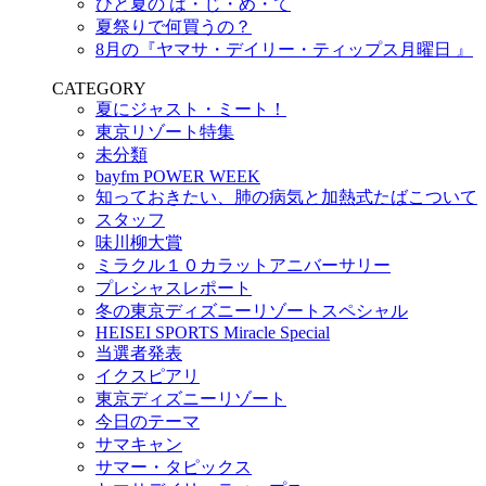
ひと夏の は・じ・め・て
夏祭りで何買うの？
8月の『ヤマサ・デイリー・ティップス月曜日 』
CATEGORY
夏にジャスト・ミート！
東京リゾート特集
未分類
bayfm POWER WEEK
知っておきたい、肺の病気と加熱式たばこついて
スタッフ
味川柳大賞
ミラクル１０カラットアニバーサリー
プレシャスレポート
冬の東京ディズニーリゾートスペシャル
HEISEI SPORTS Miracle Special
当選者発表
イクスピアリ
東京ディズニーリゾート
今日のテーマ
サマキャン
サマー・タピックス