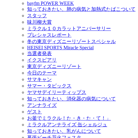
bayfm POWER WEEK
知っておきたい、肺の病気と加熱式たばこついて
スタッフ
味川柳大賞
ミラクル１０カラットアニバーサリー
プレシャスレポート
冬の東京ディズニーリゾートスペシャル
HEISEI SPORTS Miracle Special
当選者発表
イクスピアリ
東京ディズニーリゾート
今日のテーマ
サマキャン
サマー・タピックス
ヤマサデイリーティップス
知っておきたい、消化器の病気について
アンナライズ
ゲスト
お釜でミラクル！た・き・た・て！」
ミラクルアンナライズ 缶シェルジュ
知っておきたい、乳がんについて
幕張ビーチ花火フェスタ