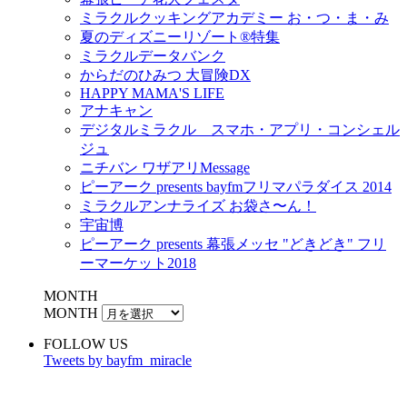
ミラクルクッキングアカデミー お・つ・ま・み
夏のディズニーリゾート®特集
ミラクルデータバンク
からだのひみつ 大冒険DX
HAPPY MAMA'S LIFE
アナキャン
デジタルミラクル スマホ・アプリ・コンシェル
ジュ
ニチバン ワザアリMessage
ピーアーク presents bayfmフリマパラダイス 2014
ミラクルアンナライズ お袋さ〜ん！
宇宙博
ピーアーク presents 幕張メッセ "どきどき" フリ
ーマーケット2018
MONTH
MONTH
FOLLOW US
Tweets by bayfm_miracle