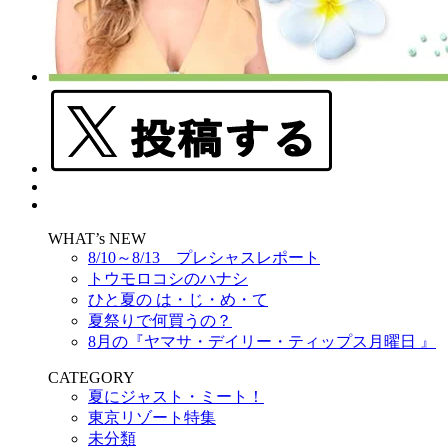
WHAT’s NEW
8/10～8/13 プレシャスレポート
トウモロコシのハナシ
ひと夏の は・じ・め・て
夏祭りで何買うの？
8月の『ヤマサ・デイリー・ティップス月曜日 』
CATEGORY
夏にジャスト・ミート！
東京リゾート特集
未分類