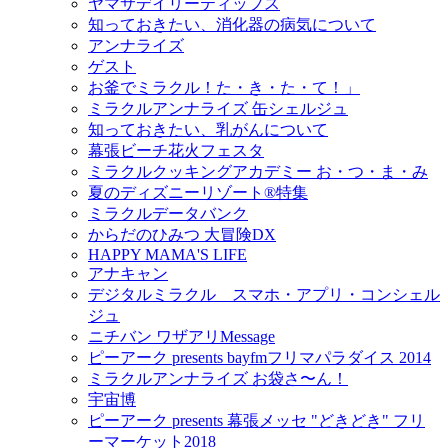
ヤマサデイリーティップス
知っておきたい、消化器の病気について
アンナライズ
ゲスト
お釜でミラクル！た・き・た・て！」
ミラクルアンナライズ 缶シェルジュ
知っておきたい、乳がんについて
幕張ビーチ花火フェスタ
ミラクルクッキングアカデミー お・つ・ま・み
夏のディズニーリゾート®特集
ミラクルデータバンク
からだのひみつ 大冒険DX
HAPPY MAMA'S LIFE
アナキャン
デジタルミラクル スマホ・アプリ・コンシェル
ジュ
ニチバン ワザアリMessage
ピーアーク presents bayfmフリマパラダイス 2014
ミラクルアンナライズ お袋さ〜ん！
宇宙博
ピーアーク presents 幕張メッセ "どきどき" フリ
ーマーケット2018