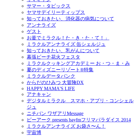
サマー・タピックス
ヤマサデイリーティップス
知っておきたい、消化器の病気について
アンナライズ
ゲスト
お釜でミラクル！た・き・た・て！」
ミラクルアンナライズ 缶シェルジュ
知っておきたい、乳がんについて
幕張ビーチ花火フェスタ
ミラクルクッキングアカデミー お・つ・ま・み
夏のディズニーリゾート®特集
ミラクルデータバンク
からだのひみつ 大冒険DX
HAPPY MAMA'S LIFE
アナキャン
デジタルミラクル スマホ・アプリ・コンシェル
ジュ
ニチバン ワザアリMessage
ピーアーク presents bayfmフリマパラダイス 2014
ミラクルアンナライズ お袋さ〜ん！
宇宙博