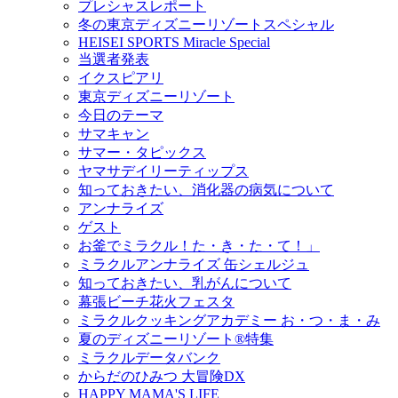
プレシャスレポート
冬の東京ディズニーリゾートスペシャル
HEISEI SPORTS Miracle Special
当選者発表
イクスピアリ
東京ディズニーリゾート
今日のテーマ
サマキャン
サマー・タピックス
ヤマサデイリーティップス
知っておきたい、消化器の病気について
アンナライズ
ゲスト
お釜でミラクル！た・き・た・て！」
ミラクルアンナライズ 缶シェルジュ
知っておきたい、乳がんについて
幕張ビーチ花火フェスタ
ミラクルクッキングアカデミー お・つ・ま・み
夏のディズニーリゾート®特集
ミラクルデータバンク
からだのひみつ 大冒険DX
HAPPY MAMA'S LIFE