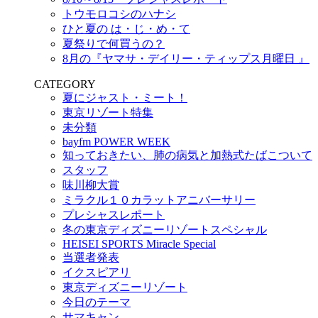
トウモロコシのハナシ
ひと夏の は・じ・め・て
夏祭りで何買うの？
8月の『ヤマサ・デイリー・ティップス月曜日 』
CATEGORY
夏にジャスト・ミート！
東京リゾート特集
未分類
bayfm POWER WEEK
知っておきたい、肺の病気と加熱式たばこついて
スタッフ
味川柳大賞
ミラクル１０カラットアニバーサリー
プレシャスレポート
冬の東京ディズニーリゾートスペシャル
HEISEI SPORTS Miracle Special
当選者発表
イクスピアリ
東京ディズニーリゾート
今日のテーマ
サマキャン