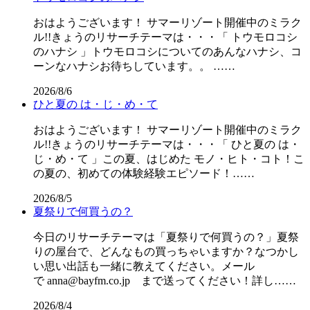
おはようございます！ サマーリゾート開催中のミラク
ル!!きょうのリサーチテーマは・・・「 トウモロコシ
のハナシ 」トウモロコシについてのあんなハナシ、コ
ーンなハナシお待ちしています。。 ……
2026/8/6
ひと夏の は・じ・め・て
おはようございます！ サマーリゾート開催中のミラク
ル!!きょうのリサーチテーマは・・・「 ひと夏の は・
じ・め・て 」この夏、はじめた モノ・ヒト・コト！こ
の夏の、初めての体験経験エピソード！……
2026/8/5
夏祭りで何買うの？
今日のリサーチテーマは「夏祭りで何買うの？」夏祭
りの屋台で、どんなもの買っちゃいますか？なつかし
い思い出話も一緒に教えてください。メール
で anna@bayfm.co.jp まで送ってください！詳し……
2026/8/4