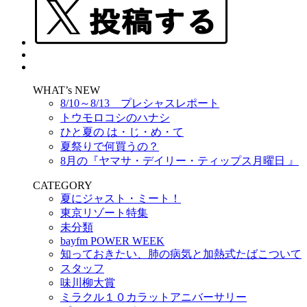
WHAT’s NEW
8/10～8/13 プレシャスレポート
トウモロコシのハナシ
ひと夏の は・じ・め・て
夏祭りで何買うの？
8月の『ヤマサ・デイリー・ティップス月曜日 』
CATEGORY
夏にジャスト・ミート！
東京リゾート特集
未分類
bayfm POWER WEEK
知っておきたい、肺の病気と加熱式たばこついて
スタッフ
味川柳大賞
ミラクル１０カラットアニバーサリー