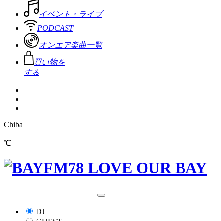
イベント・ライブ
PODCAST
オンエア楽曲一覧
買い物を
する
Chiba
℃
DJ