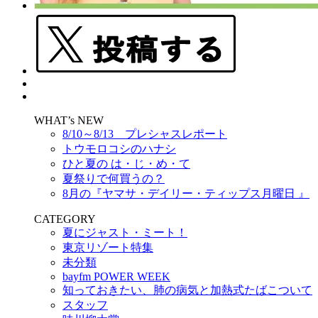
WHAT’s NEW
8/10～8/13 プレシャスレポート
トウモロコシのハナシ
ひと夏の は・じ・め・て
夏祭りで何買うの？
8月の『ヤマサ・デイリー・ティップス月曜日 』
CATEGORY
夏にジャスト・ミート！
東京リゾート特集
未分類
bayfm POWER WEEK
知っておきたい、肺の病気と加熱式たばこついて
スタッフ