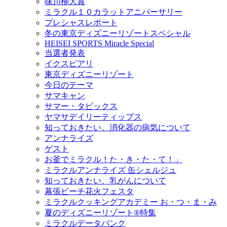
味川柳大賞
ミラクル１０カラットアニバーサリー
プレシャスレポート
冬の東京ディズニーリゾートスペシャル
HEISEI SPORTS Miracle Special
当選者発表
イクスピアリ
東京ディズニーリゾート
今日のテーマ
サマキャン
サマー・タピックス
ヤマサデイリーティップス
知っておきたい、消化器の病気について
アンナライズ
ゲスト
お釜でミラクル！た・き・た・て！」
ミラクルアンナライズ 缶シェルジュ
知っておきたい、乳がんについて
幕張ビーチ花火フェスタ
ミラクルクッキングアカデミー お・つ・ま・み
夏のディズニーリゾート®特集
ミラクルデータバンク