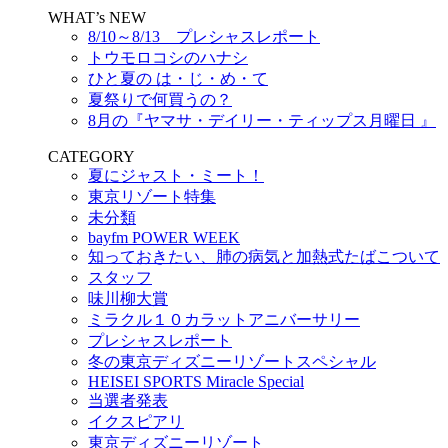
WHAT’s NEW
8/10～8/13 プレシャスレポート
トウモロコシのハナシ
ひと夏の は・じ・め・て
夏祭りで何買うの？
8月の『ヤマサ・デイリー・ティップス月曜日 』
CATEGORY
夏にジャスト・ミート！
東京リゾート特集
未分類
bayfm POWER WEEK
知っておきたい、肺の病気と加熱式たばこついて
スタッフ
味川柳大賞
ミラクル１０カラットアニバーサリー
プレシャスレポート
冬の東京ディズニーリゾートスペシャル
HEISEI SPORTS Miracle Special
当選者発表
イクスピアリ
東京ディズニーリゾート