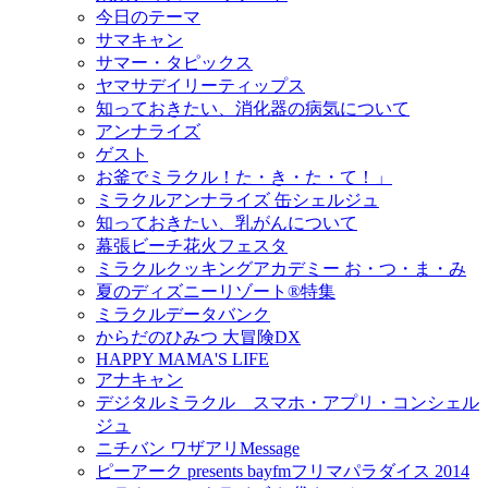
今日のテーマ
サマキャン
サマー・タピックス
ヤマサデイリーティップス
知っておきたい、消化器の病気について
アンナライズ
ゲスト
お釜でミラクル！た・き・た・て！」
ミラクルアンナライズ 缶シェルジュ
知っておきたい、乳がんについて
幕張ビーチ花火フェスタ
ミラクルクッキングアカデミー お・つ・ま・み
夏のディズニーリゾート®特集
ミラクルデータバンク
からだのひみつ 大冒険DX
HAPPY MAMA'S LIFE
アナキャン
デジタルミラクル スマホ・アプリ・コンシェル
ジュ
ニチバン ワザアリMessage
ピーアーク presents bayfmフリマパラダイス 2014