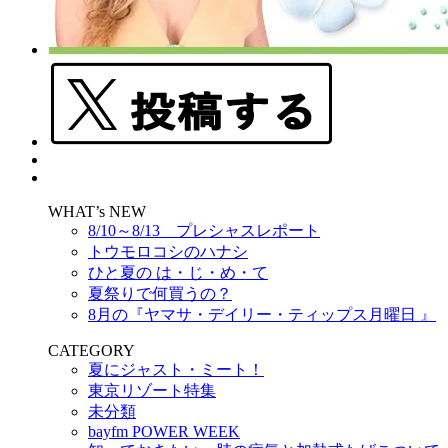
WHAT’s NEW
8/10～8/13 プレシャスレポート
トウモロコシのハナシ
ひと夏の は・じ・め・て
夏祭りで何買うの？
8月の『ヤマサ・デイリー・ティップス月曜日 』
CATEGORY
夏にジャスト・ミート！
東京リゾート特集
未分類
bayfm POWER WEEK