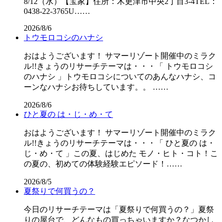
8/12（水）【宝家】住所：木更津市中央2丁目3-4TEL：
0438-22-3765U……
2026/8/6
トウモロコシのハナシ
おはようございます！ サマーリゾート開催中のミラク
ル!!きょうのリサーチテーマは・・・「 トウモロコシ
のハナシ 」トウモロコシについてのあんなハナシ、コ
ーンなハナシお待ちしています。。 ……
2026/8/6
ひと夏の は・じ・め・て
おはようございます！ サマーリゾート開催中のミラク
ル!!きょうのリサーチテーマは・・・「 ひと夏の は・
じ・め・て 」この夏、はじめた モノ・ヒト・コト！こ
の夏の、初めての体験経験エピソード！……
2026/8/5
夏祭りで何買うの？
今日のリサーチテーマは「夏祭りで何買うの？」夏祭
りの屋台で、どんなもの買っちゃいますか？なつかし