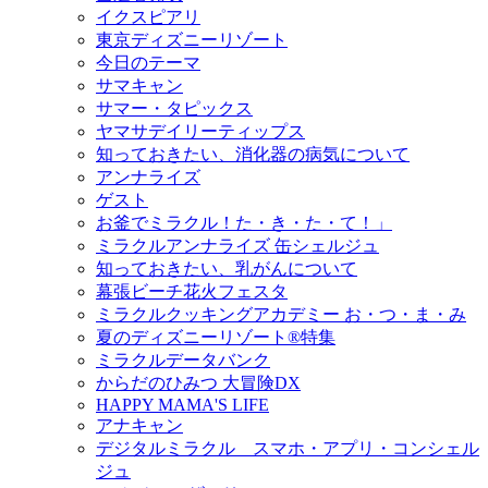
イクスピアリ
東京ディズニーリゾート
今日のテーマ
サマキャン
サマー・タピックス
ヤマサデイリーティップス
知っておきたい、消化器の病気について
アンナライズ
ゲスト
お釜でミラクル！た・き・た・て！」
ミラクルアンナライズ 缶シェルジュ
知っておきたい、乳がんについて
幕張ビーチ花火フェスタ
ミラクルクッキングアカデミー お・つ・ま・み
夏のディズニーリゾート®特集
ミラクルデータバンク
からだのひみつ 大冒険DX
HAPPY MAMA'S LIFE
アナキャン
デジタルミラクル スマホ・アプリ・コンシェル
ジュ