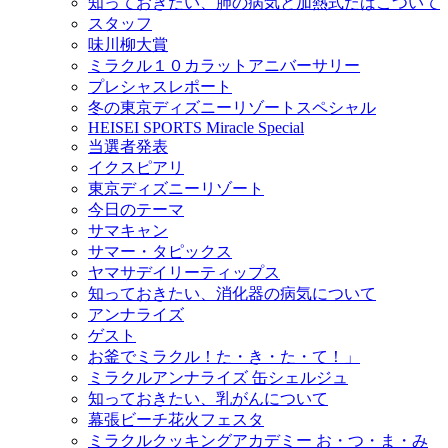
知っておきたい、肺の病気と加熱式たばこついて
スタッフ
味川柳大賞
ミラクル１０カラットアニバーサリー
プレシャスレポート
冬の東京ディズニーリゾートスペシャル
HEISEI SPORTS Miracle Special
当選者発表
イクスピアリ
東京ディズニーリゾート
今日のテーマ
サマキャン
サマー・タピックス
ヤマサデイリーティップス
知っておきたい、消化器の病気について
アンナライズ
ゲスト
お釜でミラクル！た・き・た・て！」
ミラクルアンナライズ 缶シェルジュ
知っておきたい、乳がんについて
幕張ビーチ花火フェスタ
ミラクルクッキングアカデミー お・つ・ま・み