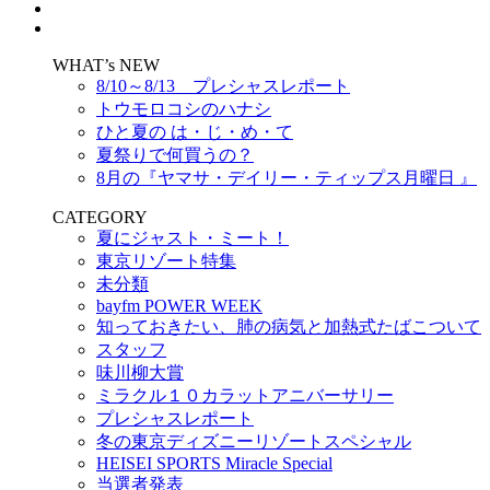
WHAT’s NEW
8/10～8/13 プレシャスレポート
トウモロコシのハナシ
ひと夏の は・じ・め・て
夏祭りで何買うの？
8月の『ヤマサ・デイリー・ティップス月曜日 』
CATEGORY
夏にジャスト・ミート！
東京リゾート特集
未分類
bayfm POWER WEEK
知っておきたい、肺の病気と加熱式たばこついて
スタッフ
味川柳大賞
ミラクル１０カラットアニバーサリー
プレシャスレポート
冬の東京ディズニーリゾートスペシャル
HEISEI SPORTS Miracle Special
当選者発表