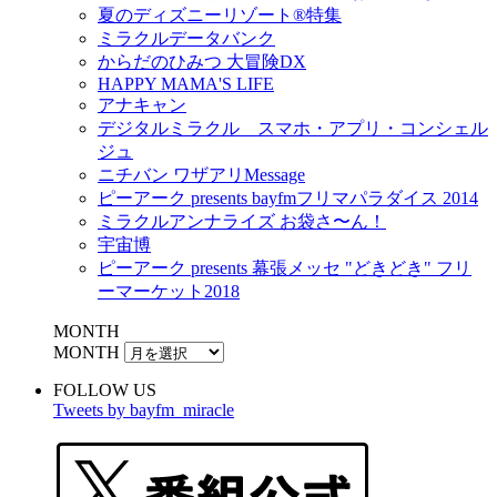
夏のディズニーリゾート®特集
ミラクルデータバンク
からだのひみつ 大冒険DX
HAPPY MAMA'S LIFE
アナキャン
デジタルミラクル スマホ・アプリ・コンシェル
ジュ
ニチバン ワザアリMessage
ピーアーク presents bayfmフリマパラダイス 2014
ミラクルアンナライズ お袋さ〜ん！
宇宙博
ピーアーク presents 幕張メッセ "どきどき" フリ
ーマーケット2018
MONTH
MONTH
FOLLOW US
Tweets by bayfm_miracle