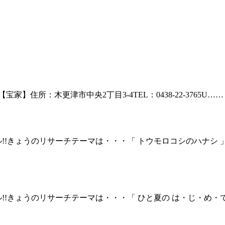
【宝家】住所：木更津市中央2丁目3-4TEL：0438-22-3765U……
!!きょうのリサーチテーマは・・・「 トウモロコシのハナシ
!!きょうのリサーチテーマは・・・「 ひと夏の は・じ・め・