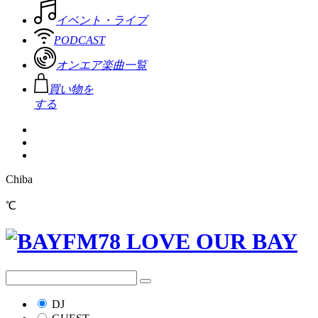
イベント・ライブ
PODCAST
オンエア楽曲一覧
買い物を
する
Chiba
℃
DJ