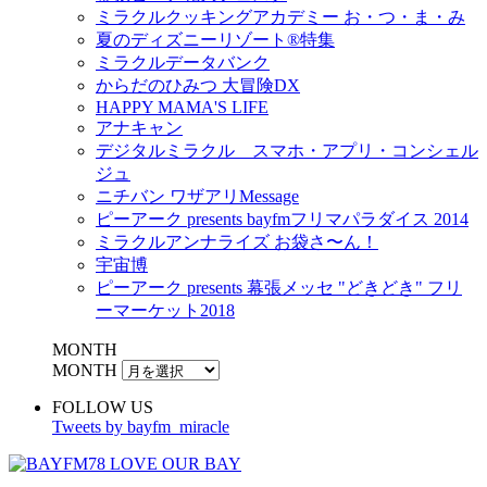
ミラクルクッキングアカデミー お・つ・ま・み
夏のディズニーリゾート®特集
ミラクルデータバンク
からだのひみつ 大冒険DX
HAPPY MAMA'S LIFE
アナキャン
デジタルミラクル スマホ・アプリ・コンシェル
ジュ
ニチバン ワザアリMessage
ピーアーク presents bayfmフリマパラダイス 2014
ミラクルアンナライズ お袋さ〜ん！
宇宙博
ピーアーク presents 幕張メッセ "どきどき" フリ
ーマーケット2018
MONTH
MONTH
FOLLOW US
Tweets by bayfm_miracle