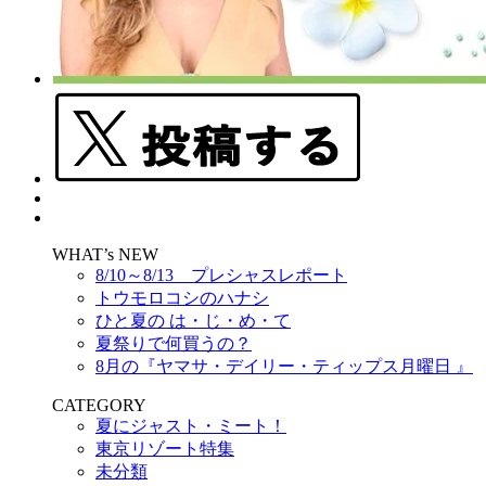
WHAT’s NEW
8/10～8/13 プレシャスレポート
トウモロコシのハナシ
ひと夏の は・じ・め・て
夏祭りで何買うの？
8月の『ヤマサ・デイリー・ティップス月曜日 』
CATEGORY
夏にジャスト・ミート！
東京リゾート特集
未分類