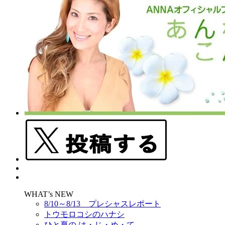
WHAT’s NEW
8/10～8/13 プレシャスレポート
トウモロコシのハナシ
ひと夏の は・じ・め・て