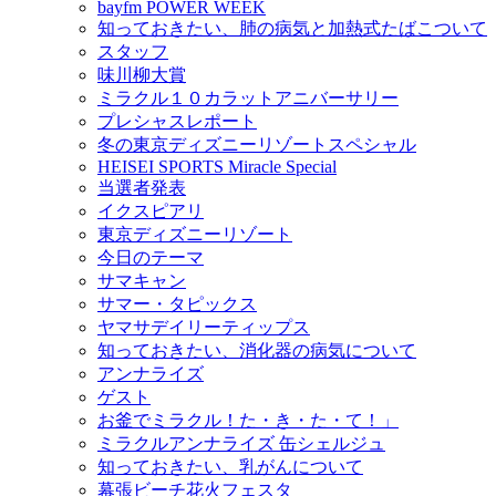
bayfm POWER WEEK
知っておきたい、肺の病気と加熱式たばこついて
スタッフ
味川柳大賞
ミラクル１０カラットアニバーサリー
プレシャスレポート
冬の東京ディズニーリゾートスペシャル
HEISEI SPORTS Miracle Special
当選者発表
イクスピアリ
東京ディズニーリゾート
今日のテーマ
サマキャン
サマー・タピックス
ヤマサデイリーティップス
知っておきたい、消化器の病気について
アンナライズ
ゲスト
お釜でミラクル！た・き・た・て！」
ミラクルアンナライズ 缶シェルジュ
知っておきたい、乳がんについて
幕張ビーチ花火フェスタ