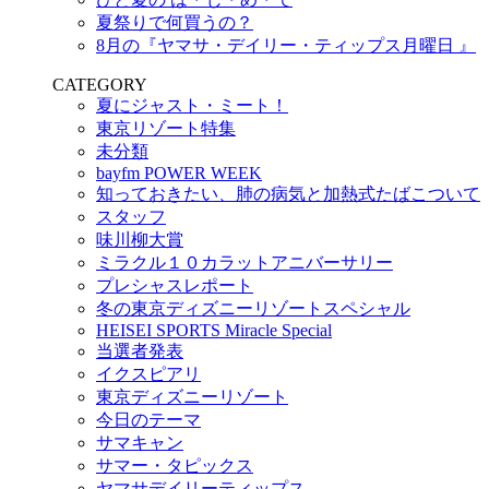
夏祭りで何買うの？
8月の『ヤマサ・デイリー・ティップス月曜日 』
CATEGORY
夏にジャスト・ミート！
東京リゾート特集
未分類
bayfm POWER WEEK
知っておきたい、肺の病気と加熱式たばこついて
スタッフ
味川柳大賞
ミラクル１０カラットアニバーサリー
プレシャスレポート
冬の東京ディズニーリゾートスペシャル
HEISEI SPORTS Miracle Special
当選者発表
イクスピアリ
東京ディズニーリゾート
今日のテーマ
サマキャン
サマー・タピックス
ヤマサデイリーティップス