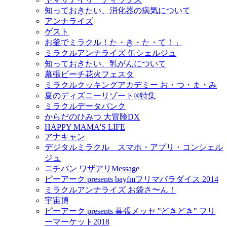
知っておきたい、消化器の病気について
アンナライズ
ゲスト
お釜でミラクル！た・き・た・て！」
ミラクルアンナライズ 缶シェルジュ
知っておきたい、乳がんについて
幕張ビーチ花火フェスタ
ミラクルクッキングアカデミー お・つ・ま・み
夏のディズニーリゾート®特集
ミラクルデータバンク
からだのひみつ 大冒険DX
HAPPY MAMA'S LIFE
アナキャン
デジタルミラクル スマホ・アプリ・コンシェル
ジュ
ニチバン ワザアリMessage
ピーアーク presents bayfmフリマパラダイス 2014
ミラクルアンナライズ お袋さ〜ん！
宇宙博
ピーアーク presents 幕張メッセ "どきどき" フリ
ーマーケット2018