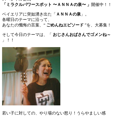
「ミラクルパワースポット 〜ＡＮＮＡの泉〜 」
開催中！！
ベイエリアに突如湧き出た「
ＡＮＮＡの泉
」。
各曜日のテーマに沿って、
あなたの懺悔の言葉、“
ごめんねエピソード
”を、大募集！
そして今日のテーマは、「
おじさんおばさんでゴメンね～
」！！
若い子に対しての、やり場のない怒り！うらやましい感