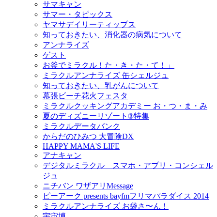
サマキャン
サマー・タピックス
ヤマサデイリーティップス
知っておきたい、消化器の病気について
アンナライズ
ゲスト
お釜でミラクル！た・き・た・て！」
ミラクルアンナライズ 缶シェルジュ
知っておきたい、乳がんについて
幕張ビーチ花火フェスタ
ミラクルクッキングアカデミー お・つ・ま・み
夏のディズニーリゾート®特集
ミラクルデータバンク
からだのひみつ 大冒険DX
HAPPY MAMA'S LIFE
アナキャン
デジタルミラクル スマホ・アプリ・コンシェル
ジュ
ニチバン ワザアリMessage
ピーアーク presents bayfmフリマパラダイス 2014
ミラクルアンナライズ お袋さ〜ん！
宇宙博