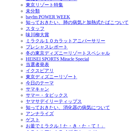
東京リゾート特集
未分類
bayfm POWER WEEK
知っておきたい、肺の病気と加熱式たばこついて
スタッフ
味川柳大賞
ミラクル１０カラットアニバーサリー
プレシャスレポート
冬の東京ディズニーリゾートスペシャル
HEISEI SPORTS Miracle Special
当選者発表
イクスピアリ
東京ディズニーリゾート
今日のテーマ
サマキャン
サマー・タピックス
ヤマサデイリーティップス
知っておきたい、消化器の病気について
アンナライズ
ゲスト
お釜でミラクル！た・き・た・て！」