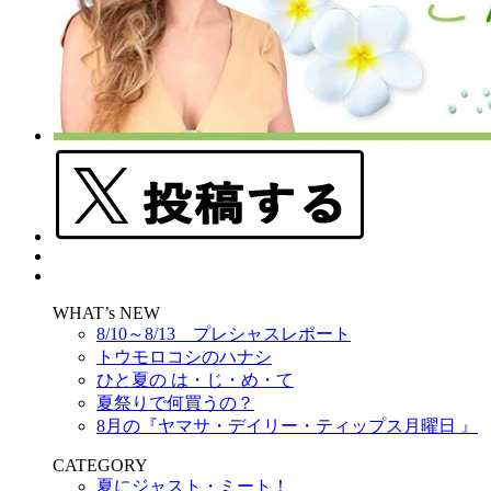
WHAT’s NEW
8/10～8/13 プレシャスレポート
トウモロコシのハナシ
ひと夏の は・じ・め・て
夏祭りで何買うの？
8月の『ヤマサ・デイリー・ティップス月曜日 』
CATEGORY
夏にジャスト・ミート！