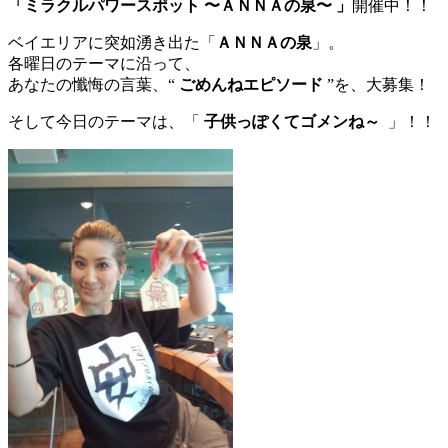
「ミラクルパワースポット 〜ＡＮＮＡの泉〜 」
開催中！！
ベイエリアに突如湧き出た「
ＡＮＮＡの泉
」。
各曜日のテーマに沿って、
あなたの懺悔の言葉、“
ごめんねエピソード
”を、大募集！
そして今日のテーマは、「
子供っぽくてゴメンね～
」！！