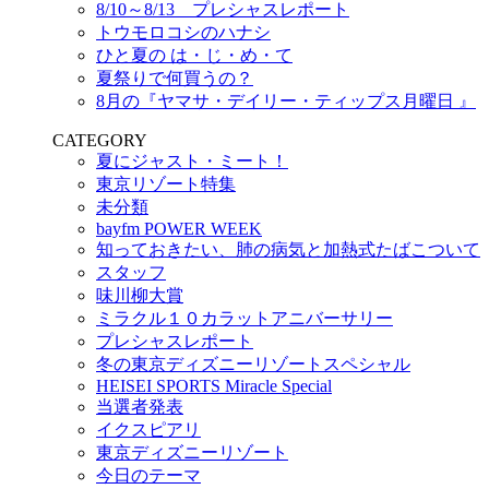
8/10～8/13 プレシャスレポート
トウモロコシのハナシ
ひと夏の は・じ・め・て
夏祭りで何買うの？
8月の『ヤマサ・デイリー・ティップス月曜日 』
CATEGORY
夏にジャスト・ミート！
東京リゾート特集
未分類
bayfm POWER WEEK
知っておきたい、肺の病気と加熱式たばこついて
スタッフ
味川柳大賞
ミラクル１０カラットアニバーサリー
プレシャスレポート
冬の東京ディズニーリゾートスペシャル
HEISEI SPORTS Miracle Special
当選者発表
イクスピアリ
東京ディズニーリゾート
今日のテーマ