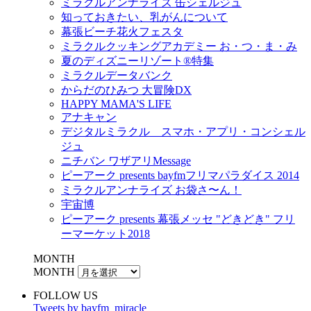
ミラクルアンナライズ 缶シェルジュ
知っておきたい、乳がんについて
幕張ビーチ花火フェスタ
ミラクルクッキングアカデミー お・つ・ま・み
夏のディズニーリゾート®特集
ミラクルデータバンク
からだのひみつ 大冒険DX
HAPPY MAMA'S LIFE
アナキャン
デジタルミラクル スマホ・アプリ・コンシェル
ジュ
ニチバン ワザアリMessage
ピーアーク presents bayfmフリマパラダイス 2014
ミラクルアンナライズ お袋さ〜ん！
宇宙博
ピーアーク presents 幕張メッセ "どきどき" フリ
ーマーケット2018
MONTH
MONTH
FOLLOW US
Tweets by bayfm_miracle