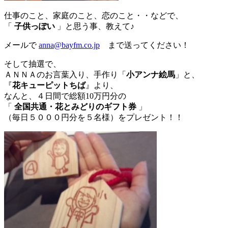
仕事のこと、家庭のこと、恋のこと・・などで、
「
子供っぽい
」と思う事、教えて♪
メールで
anna@bayfm.co.jp
まで送ってください！
そして抽選で、
ＡＮＮＡのお言葉入り、手作り「
小アンナ絵馬
」と、
『
花キューピットちば
』より、
なんと、４日間で総額10万円分の
「
全国共通・花とみどりのギフト券
」
（毎日５０００円分を５名様）をプレゼント！！