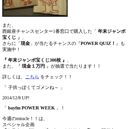
また、
西銀座チャンスセンター1番窓口で購入した「
年末ジャンボ
宝くじ 」
、
さらに「
現金
」が当たるチャンスの『
POWER QUIZ！
』も
実施中！
『 年末ジャンボ宝くじ300枚 』
、
また、『
現金１万円
』が抽選で当たります！！
詳しくは、
こちら
をチェック！！
「 子供っぽくてゴメンね～ 」
2014/12/8 UP!
「
bayfm POWER WEEK
」！
今週のmiracle！！は、
スペシャル企画