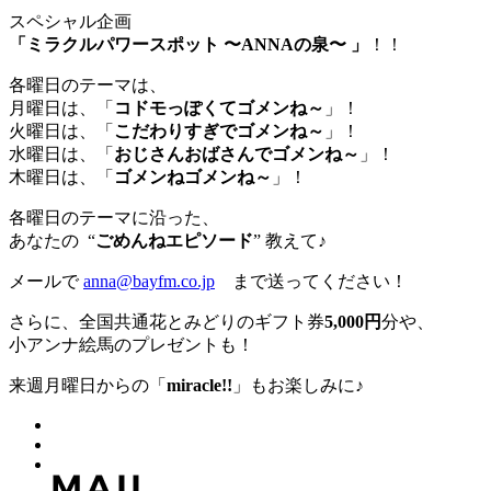
スペシャル企画
「ミラクルパワースポット 〜ANNAの泉〜 」
！！
各曜日のテーマは、
月曜日は、「
コドモっぽくてゴメンね～
」！
火曜日は、「
こだわりすぎでゴメンね～
」！
水曜日は、「
おじさんおばさんでゴメンね～
」！
木曜日は、「
ゴメンねゴメンね～
」！
各曜日のテーマに沿った、
あなたの “
ごめんねエピソード
” 教えて♪
メールで
anna@bayfm.co.jp
まで送ってください！
さらに、全国共通花とみどりのギフト券
5,000円
分や、
小アンナ絵馬のプレゼントも！
来週月曜日からの「
miracle!!
」もお楽しみに♪