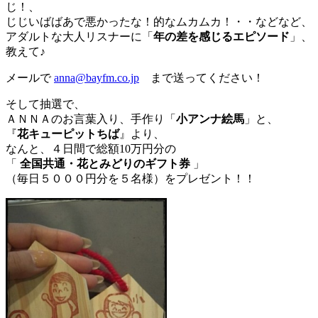
じ！、
じじいばばあで悪かったな！的なムカムカ！・・などなど、
アダルトな大人リスナーに「
年の差を感じるエピソード
」、
教えて♪
メールで
anna@bayfm.co.jp
まで送ってください！
そして抽選で、
ＡＮＮＡのお言葉入り、手作り「
小アンナ絵馬
」と、
『
花キューピットちば
』より、
なんと、４日間で総額10万円分の
「
全国共通・花とみどりのギフト券
」
（毎日５０００円分を５名様）をプレゼント！！