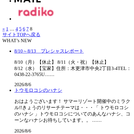
«
1
…
4
5
6
7
8
サイトTOPへ戻る
WHAT’s NEW
8/10～8/13 プレシャスレポート
8/10（月）【休止】 8/11（火・祝）【休止】
8/12（水）【宝家】住所：木更津市中央2丁目3-4TEL：
0438-22-3765U……
2026/8/6
トウモロコシのハナシ
おはようございます！ サマーリゾート開催中のミラク
ル!!きょうのリサーチテーマは・・・「 トウモロコシ
のハナシ 」トウモロコシについてのあんなハナシ、コ
ーンなハナシお待ちしています。。 ……
2026/8/6