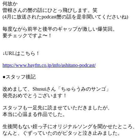
何故か
曽根さんの蟹の話にひとっ飛びします。笑
(4月に放送されたpodcast蟹の話を是非聞いてくださいね)
毎度ながら前半と後半のギャップが激しい爆笑回。
要チェックですよ〜！
↓URLはこちら！
https://www.bayfm.co.jp/info/ashitano-podcast/
●スタッフ後記
改めまして、Shusuiさん「ちゅらうみのサンゴ」
発売おめでとうございます！
スタッフも一足先に読ませていただきましたが、
本当に心温まる作品でした。
生後間もない姪っ子にオリジナルソングを聞かせたところ、
なんと、ぐずっていたのがピタッと泣き止みました。