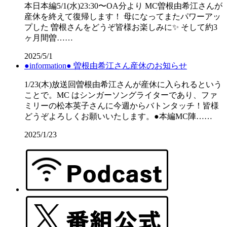
本日本編5/1(水)23:30〜OA分より MC曽根由希江さんが
産休を終えて復帰します！ 母になってまたパワーアッ
プした 曽根さんをどうぞ皆様お楽しみに✨ そして約3
ヶ月間曽……
2025/5/1
●information● 曽根由希江さん産休のお知らせ
1/23(木)放送回曽根由希江さんが産休に入られるという
ことで。MC はシンガーソングライターであり、ファ
ミリーの松本英子さんに今週からバトンタッチ！皆様
どうぞよろしくお願いいたします。●本編MC陣……
2025/1/23