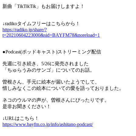
新曲「TikTikTik」もお届けしますよ！
↓radikoタイムフリーはこちらから！
https://radiko.jp/share/?
t=20210604223000&sid=BAYFM78&noreload=1
●Podcast(ポッドキャスト)ストリーミング配信
先週に引き続き、5/26に発売されました
「ちゅらうみのサンゴ」についてのお話。
曽根さん、手元に絵本が届いたようでして、
惜しみなくこの絵本についての愛を語っておりました。
ネコのウルマの声が、曽根さんにぴったりです。
是非お聞きください！
↓URLはこちら！
https://www.bayfm.co.jp/info/ashitano-podcast/