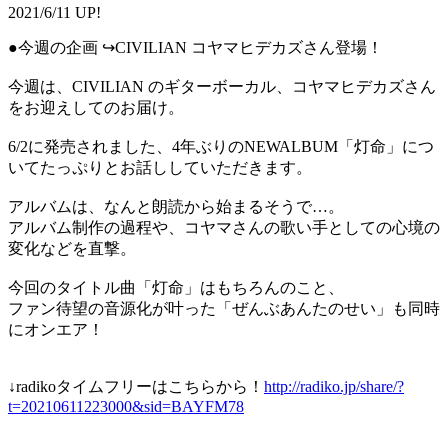
2021/6/11 UP!
●今週の企画 ↪︎CIVILIAN コヤマヒデカズさん登場！
今週は、CIVILIAN のギターボーカル、コヤマヒデカズさん
をお迎えしてのお届け。
6/2に発売されました、4年ぶりのNEWALBUM「灯命」につ
いてたっぷりとお話ししていただきます。
アルバムは、なんと朗読から始まるそうで…。
アルバム制作の過程や、コヤマさんの歌い手としての心境の
変化などを直撃。
今回のタイトル曲「灯命」はもちろんのこと、
ファン待望の音源化が叶った「ぜんぶあんたのせい」も同時
にオンエア！
↓radikoタイムフリーはこちらから！
http://radiko.jp/share/?
t=20210611223000&sid=BAYFM78