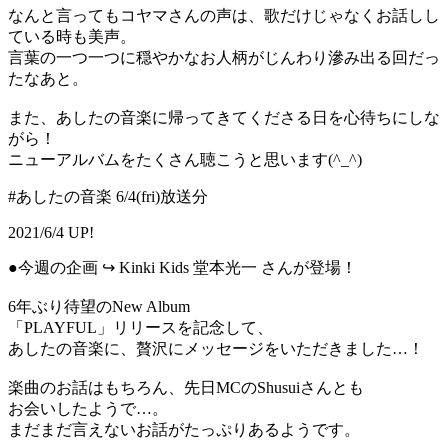
なんと言ってもコヤマさんの声は、歌だけじゃなくお話しし
ている時も美声。
言葉の一つ一つに穏やかなお人柄がじんわり滲み出る回だっ
たなあと。
また、あしたの音楽に帰ってきてくださる日を心待ちにしな
がら！
ニューアルバムをたくさん聴こうと思います(^_^)
#あしたの音楽 6/4(fri)放送分
2021/6/4 UP!
●今週の企画 ↪︎ Kinki Kids 堂本光一 さんが登場！
6年ぶり待望のNew Album
「PLAYFUL」リリースを記念して、
あしたの音楽に、贅沢にメッセージをいただきました…！
楽曲のお話はもちろん、先日MCのShusuiさんとも
お会いしたようで…。
まだまだ言えないお話がたっぷりあるようです。