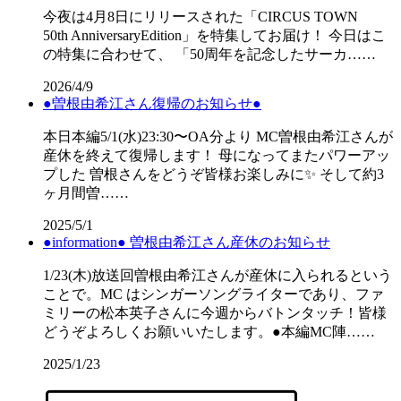
今夜は4月8日にリリースされた「CIRCUS TOWN
50th AnniversaryEdition」を特集してお届け！ 今日はこ
の特集に合わせて、 「50周年を記念したサーカ……
2026/4/9
●曽根由希江さん復帰のお知らせ●
本日本編5/1(水)23:30〜OA分より MC曽根由希江さんが
産休を終えて復帰します！ 母になってまたパワーアッ
プした 曽根さんをどうぞ皆様お楽しみに✨ そして約3
ヶ月間曽……
2025/5/1
●information● 曽根由希江さん産休のお知らせ
1/23(木)放送回曽根由希江さんが産休に入られるという
ことで。MC はシンガーソングライターであり、ファ
ミリーの松本英子さんに今週からバトンタッチ！皆様
どうぞよろしくお願いいたします。●本編MC陣……
2025/1/23