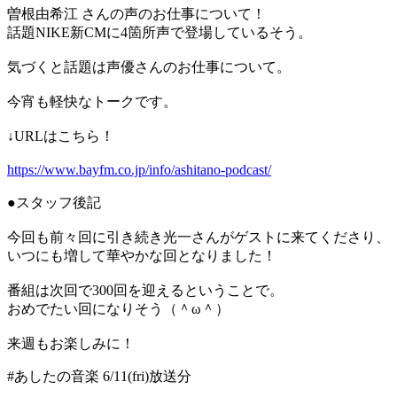
曽根由希江 さんの声のお仕事について！
話題NIKE新CMに4箇所声で登場しているそう。
気づくと話題は声優さんのお仕事について。
今宵も軽快なトークです。
↓URLはこちら！
https://www.bayfm.co.jp/info/ashitano-podcast/
●スタッフ後記
今回も前々回に引き続き光一さんがゲストに来てくださり、
いつにも増して華やかな回となりました！
番組は次回で300回を迎えるということで。
おめでたい回になりそう（＾ω＾）
来週もお楽しみに！
#あしたの音楽 6/11(fri)放送分