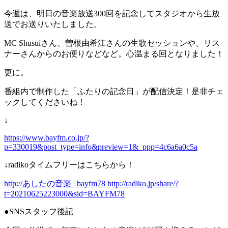
今週は、明日の音楽放送300回を記念してスタジオから生放
送でお送りいたしました。
MC Shusuiさん、曽根由希江さんの生歌セッションや、リス
ナーさんからのお便りなどなど。心温まる回となりました！
更に。
番組内で制作した「ふたりの記念日」が配信決定！是非チェ
ックしてくださいね！
↓
https://www.bayfm.co.jp/?
p=330019&post_type=info&preview=1&_ppp=4c6a6a0c5a
↓radikoタイムフリーはこちらから！
http://あしたの音楽 | bayfm78 http://radiko.jp/share/?
t=20210625223000&sid=BAYFM78
●SNSスタッフ後記