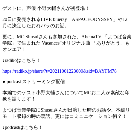
ゲストに、声優 小野大輔さんが初登場！
20日に発売されるLIVE blueray「ASPACEODYSSEY」や12
月に決定したおれパラのお話。
更に、MC Shusuiさんも参加された、AbemaTV 「よつば音楽
学院」で生まれた Vacances”オリジナル曲 「ありがとう」も
オンエア！
↓radikoはこちら！
https://radiko.jp/share/?t=20211001223000&sid=BAYFM78
● podcast ストリーミング配信
本編でのゲスト小野大輔さんについてMCお二人が素敵な印
象を語ります！
よつば音楽学院にShusuiさんが出演した時のお話や、本編リ
モート収録の時の裏話、更にはコミュニケーション術？！
↓podcastはこちら！