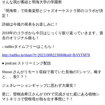
そんな我が番組と明海大学の学園祭
「明海祭」で吹奏楽部とジャズオーケストラ部のコラボが決
定！
詳細は今後の発表をお楽しみに！
2018年のコラボから今日はじっくり振り返っていきます。過
去のオリジナル曲も！
↓ radikoタイムフリーはこちら！
http://radiko.jp/share/?t=20211008223000&sid=BAYFM78
● podcast ストリーミング配信
Shusui さんがリモート収録で着ていた長袖のTシャツ。略す
と、、長T ？！
ジェネレーションギャップに思わず大爆笑！
更に、曽根由希江さんが DIYで完成させた庭にある植物シ
マトネリコで曽根母が熱を出す事態に？！