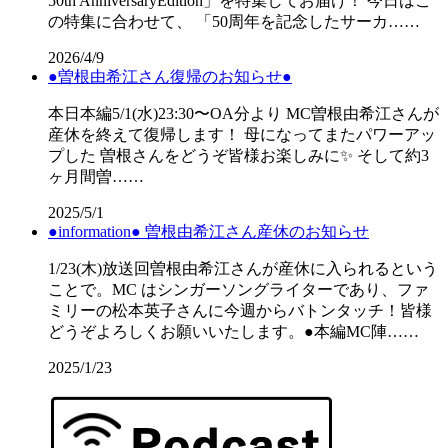
50th AnniversaryEdition」を特集してお届け！ 今日はこ
の特集に合わせて、 「50周年を記念したサーカ……
2026/4/9
●曽根由希江さん復帰のお知らせ●
本日本編5/1(水)23:30〜OA分より MC曽根由希江さんが
産休を終えて復帰します！ 母になってまたパワーアッ
プした 曽根さんをどうぞ皆様お楽しみに✨ そして約3
ヶ月間曽……
2025/5/1
●information● 曽根由希江さん産休のお知らせ
1/23(木)放送回曽根由希江さんが産休に入られるという
ことで。MC はシンガーソングライターであり、ファ
ミリーの松本英子さんに今週からバトンタッチ！皆様
どうぞよろしくお願いいたします。●本編MC陣……
2025/1/23