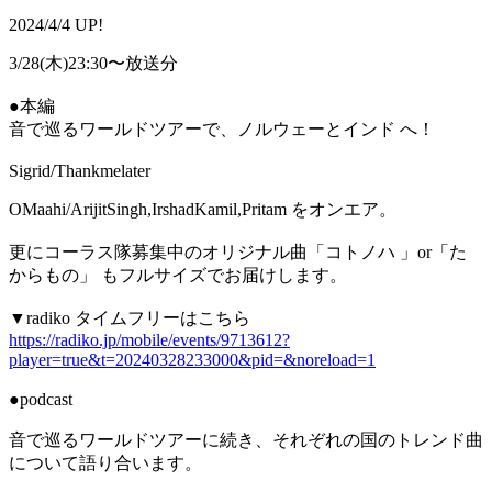
2024/4/4 UP!
3/28(木)23:30〜放送分
●本編
音で巡るワールドツアーで、ノルウェーとインド へ！
Sigrid/Thankmelater
OMaahi/ArijitSingh,IrshadKamil,Pritam をオンエア。
更にコーラス隊募集中のオリジナル曲「コトノハ 」or「た
からもの」 もフルサイズでお届けします。
▼radiko タイムフリーはこちら
https://radiko.jp/mobile/events/9713612?
player=true&t=20240328233000&pid=&noreload=1
●podcast
音で巡るワールドツアーに続き、それぞれの国のトレンド曲
について語り合います。