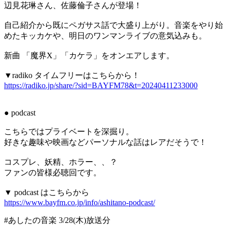
辺見花琳さん、佐藤倫子さんが登場！
自己紹介から既にペガサス話で大盛り上がり。音楽をやり始
めたキッカケや、明日のワンマンライブの意気込みも。
新曲 「魔界X」「カケラ」をオンエアします。
▼radiko タイムフリーはこちらから！
https://radiko.jp/share/?sid=BAYFM78&t=20240411233000
● podcast
こちらではプライベートを深掘り。
好きな趣味や映画などパーソナルな話はレアだそうで！
コスプレ、妖精、ホラー、、？
ファンの皆様必聴回です。
▼ podcast はこちらから
https://www.bayfm.co.jp/info/ashitano-podcast/
#あしたの音楽 3/28(木)放送分